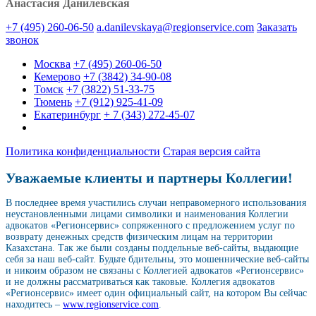
Анастасия Данилевская
+7 (495) 260-06-50
a.danilevskaya@regionservice.com
Заказать
звонок
Москва
+7 (495) 260-06-50
Кемерово
+7 (3842) 34-90-08
Томск
+7 (3822) 51-33-75
Тюмень
+7 (912) 925-41-09
Екатеринбург
+ 7 (343) 272-45-07
Политика конфиденциальности
Старая версия сайта
Уважаемые клиенты и партнеры Коллегии!
В последнее время участились случаи неправомерного использования
неустановленными лицами символики и наименования Коллегии
адвокатов «Регионсервис» сопряженного с предложением услуг по
возврату денежных средств физическим лицам на территории
Казахстана. Так же были созданы поддельные веб-сайты, выдающие
себя за наш веб-сайт. Будьте бдительны, это мошеннические веб-сайты
и никоим образом не связаны с Коллегией адвокатов «Регионсервис»
и не должны рассматриваться как таковые. Коллегия адвокатов
«Регионсервис» имеет один официальный сайт, на котором Вы сейчас
находитесь –
www.regionservice.com
.