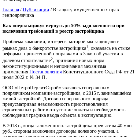
Главная
/
Публикации
/
В защиту имущественных прав
генподрядчика
Как «недольщику» вернуть до 50% задолженности при
включении требований в реестр застройщика
Проблема компании, интересы которой мы защищали в
1
рамках дела о банкротстве застройщика
, оказалась на стыке
реформы, принесенной поправками в Закон об участии в
2
долевом строительстве
, признания новых норм
неконституционными и непонимания механизма
применения
Постановления
Конституционного Суда РФ от 21
июля 2022 г. № 34-П.
ООО «ПетроПерлитСтрой» являлось генеральным
подрядчиком компании-застройщика, с 2015 г. занимавшейся
жилой застройкой. Договор генерального подряда
предусматривал невозможность приостановления
строительных работ в отсутствие оплаты и необходимость
соблюдения графика ввода объекта в эксплуатацию.
В 2018 г., когда заложенность застройщика превысила 40 млн
руб., стороны заключили договоры долевого участия, а
взаимную задолженность нивелировали путем подписания