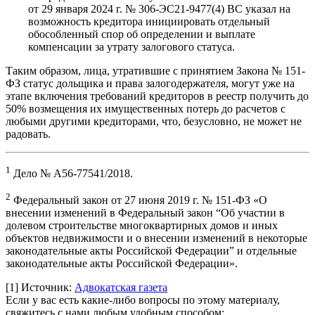
от 29 января 2024 г. № 306-ЭС21-9477(4) ВС указал на
возможность кредитора инициировать отдельный
обособленный спор об определении и выплате
компенсации за утрату залогового статуса.
Таким образом, лица, утратившие с принятием Закона № 151-
ФЗ статус дольщика и права залогодержателя, могут уже на
этапе включения требований кредиторов в реестр получить до
50% возмещения их имущественных потерь до расчетов с
любыми другими кредиторами, что, безусловно, не может не
радовать.
1
Дело № А56-77541/2018.
2
Федеральный закон от 27 июня 2019 г. № 151-ФЗ «О
внесении изменений в Федеральный закон “Об участии в
долевом строительстве многоквартирных домов и иных
объектов недвижимости и о внесении изменений в некоторые
законодательные акты Российской Федерации” и отдельные
законодательные акты Российской Федерации».
[1]
Источник:
Адвокатская газета
Если у вас есть какие-либо вопросы по этому материалу,
свяжитесь с нами любым удобным способом: