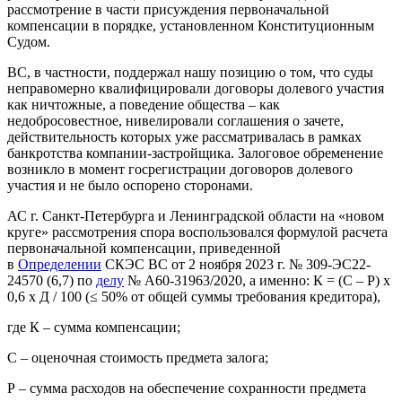
рассмотрение в части присуждения первоначальной
компенсации в порядке, установленном Конституционным
Судом.
ВС, в частности, поддержал нашу позицию о том, что суды
неправомерно квалифицировали договоры долевого участия
как ничтожные, а поведение общества – как
недобросовестное, нивелировали соглашения о зачете,
действительность которых уже рассматривалась в рамках
банкротства компании-застройщика. Залоговое обременение
возникло в момент госрегистрации договоров долевого
участия и не было оспорено сторонами.
АС г. Санкт-Петербурга и Ленинградской области на «новом
круге» рассмотрения спора воспользовался формулой расчета
первоначальной компенсации, приведенной
в
Определении
СКЭС ВС от 2 ноября 2023 г. № 309-ЭС22-
24570 (6,7) по
делу
№ А60-31963/2020, а именно: К = (С – Р) х
0,6 х Д / 100 (≤ 50% от общей суммы требования кредитора),
где К – сумма компенсации;
С – оценочная стоимость предмета залога;
Р – сумма расходов на обеспечение сохранности предмета