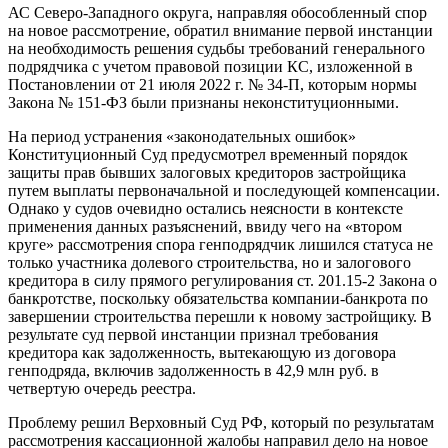
АС Северо-Западного округа, направляя обособленный спор
на новое рассмотрение, обратил внимание первой инстанции
на необходимость решения судьбы требований генерального
подрядчика с учетом правовой позиции КС, изложенной в
Постановлении от 21 июля 2022 г. № 34-П, которым нормы
Закона № 151-ФЗ были признаны неконституционными.
На период устранения «законодательных ошибок»
Конституционный Суд предусмотрел временный порядок
защиты прав бывших залоговых кредиторов застройщика
путем выплаты первоначальной и последующей компенсации.
Однако у судов очевидно остались неясности в контексте
применения данных разъяснений, ввиду чего на «втором
круге» рассмотрения спора генподрядчик лишился статуса не
только участника долевого строительства, но и залогового
кредитора в силу прямого регулирования ст. 201.15-2 Закона о
банкротстве, поскольку обязательства компании-банкрота по
завершении строительства перешли к новому застройщику. В
результате суд первой инстанции признал требования
кредитора как задолженность, вытекающую из договора
генподряда, включив задолженность в 42,9 млн руб. в
четвертую очередь реестра.
Проблему решил Верховный Суд РФ, который по результатам
рассмотрения кассационной жалобы направил дело на новое