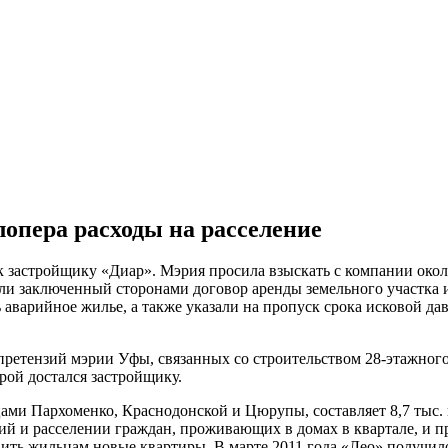
лопера расходы на расселение
 застройщику «Диар». Мэрия просила взыскать с компании около
ли заключенный сторонами договор аренды земельного участка 
ь аварийное жилье, а также указали на пропуск срока исковой д
етензий мэрии Уфы, связанных со строительством 28-этажного
ой достался застройщику.
ми Пархоменко, Краснодонской и Цюрупы, составляет 8,7 тыс. к
 и расселении граждан, проживающих в домах в квартале, и пр
ить жильцам новые квартиры. В марте 2011 года «Лео» получило