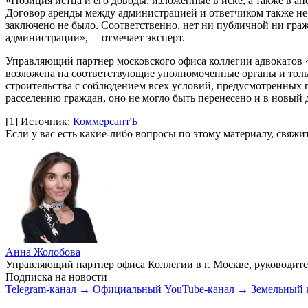
«Позиция истца и его доводы, изложенные в иске, а также в ап
Договор аренды между администрацией и ответчиком также не 
заключено не было. Соответственно, нет ни публичной ни гражд
администрации»,— отмечает эксперт.
Управляющий партнер московского офиса коллегии адвокатов «
возложена на соответствующие уполномоченные органы и тольк
строительства с соблюдением всех условий, предусмотренных 
расселению граждан, оно не могло быть перенесено и в новы
[1]
Источник:
КоммерсантЪ
Если у вас есть какие-либо вопросы по этому материалу, свяж
Анна Жолобова
Управляющий партнер офиса Коллегии в г. Москве, руководит
Подписка на новости
Telegram-канал →
Официальный YouTube-канал →
Земельный 