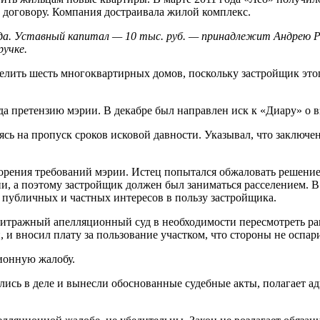
 договору. Компания достраивала жилой комплекс.
да. Уставный капитал — 10 тыс. руб. — принадлежит Андрею Р
учке.
елить шесть многоквартирных домов, поскольку застройщик этог
а претензию мэрии. В декабре был направлен иск к «Диару» о в
ясь на пропуск сроков исковой давности. Указывал, что заключе
рения требований мэрии. Истец попытался обжаловать решение,
и, а поэтому застройщик должен был заниматься расселением. В 
 публичных и частных интересов в пользу застройщика.
тражный апелляционный суд в необходимости пересмотреть ран
, и вносил плату за пользование участком, что стороны не оспар
ионную жалобу.
ись в деле и вынесли обоснованные судебные акты, полагает ад