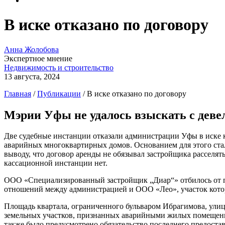
В иске отказано по договору
Анна Жолобова
Экспертное мнение
Недвижимость и строительство
13 августа, 2024
Главная
/
Публикации
/
В иске отказано по договору
Мэрии Уфы не удалось взыскать с деве
Две судебные инстанции отказали администрации Уфы в иске к
аварийных многоквартирных домов. Основанием для этого ста
выводу, что договор аренды не обязывал застройщика расселят
кассационной инстанции нет.
ООО «Специализированный застройщик „Диар“» отбилось от пр
отношений между администрацией и ООО «Лео», участок котор
Площадь квартала, ограниченного бульваром Ибрагимова, улица
земельных участков, признанных аварийными жилых помещений
также было предусмотрено обязательство последнего предостав