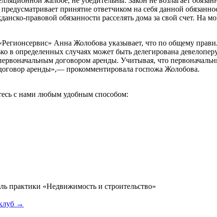
елляционной жалобе, не убедительны. Закон не возлагает обязанн
предусматривает принятие ответчиком на себя данной обязанно
анско-правовой обязанности расселять дома за свой счет. На мо
Регионсервис» Анна Жолобова указывает, что по общему правил
о в определенных случаях может быть делегирована девелоперу
первоначальным договором аренды. Учитывая, что первоначальны
й договор аренды»,— прокомментировала госпожа Жолобова.
итесь с нами любым удобным способом:
ель практики «Недвижимость и строительство»
клуб →