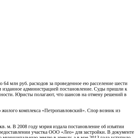
 64 млн руб. расходов за проведенное ею расселение шести
и изданное администрацией постановление. Суды пришли к
авности. Юристы полагают, что шансов на отмену решений в
 жилого комплекса «Петропавловский». Спор возник из
в. м. В 2008 году мэрия издала постановление об изъятии
едоставлении участка ООО «Лео» для застройки. В документе
 муниципальную землю в аренду, а в мае 2013 года уступило