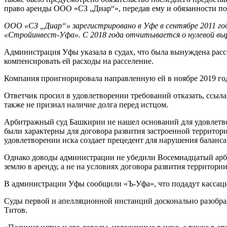
право аренды ООО «СЗ „Диар“», передав ему и обязанности по
ООО «СЗ „Диар“» зарегистрировано в Уфе в сентябре 2011 го
«Стройинвест-Уфа». С 2018 года отчитывается о нулевой выр
Администрация Уфы указала в судах, что была вынуждена расс
компенсировать ей расходы на расселение.
Компания проигнорировала направленную ей в ноябре 2019 год
Ответчик просил в удовлетворении требований отказать, ссыла
также не признал наличие долга перед истцом.
Арбитражный суд Башкирии не нашел оснований для удовлетво
были характерны для договора развития застроенной территори
удовлетворении иска создает прецедент для нарушения баланса
Однако доводы администрации не убедили Восемнадцатый арби
землю в аренду, а не на условиях договора развития территории
В администрации Уфы сообщили «Ъ-Уфа», что подадут кассац
Суды первой и апелляционной инстанций досконально разобрал
Титов.