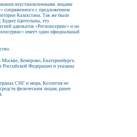
зования неустановленными лицами
с» сопряженного с предложением
ритории Казахстана. Так же были
 Будьте бдительны, это
егией адвокатов «Регионсервис» и не
егионсервис» имеет один официальный
.
ство.
 Москве, Кемерово, Екатеринбурге,
ии Российской Федерации и указаны
странах СНГ и мира, Коллегия не
 средств физическим лицам, ранее
м.