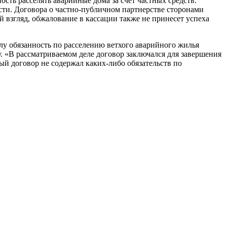
ость расселять аварийные дома за счет частных средств.
сти. Договора о частно-публичном партнерстве сторонами
й взгляд, обжалование в кассации также не принесет успеха
у обязанность по расселению ветхого аварийного жилья
. «В рассматриваемом деле договор заключался для завершения
й договор не содержал каких-либо обязательств по