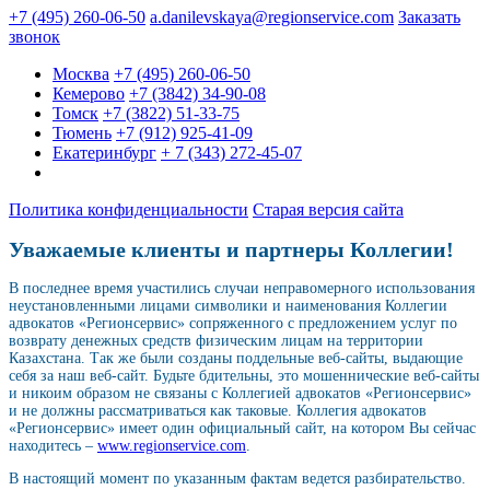
+7 (495) 260-06-50
a.danilevskaya@regionservice.com
Заказать
звонок
Москва
+7 (495) 260-06-50
Кемерово
+7 (3842) 34-90-08
Томск
+7 (3822) 51-33-75
Тюмень
+7 (912) 925-41-09
Екатеринбург
+ 7 (343) 272-45-07
Политика конфиденциальности
Старая версия сайта
Уважаемые клиенты и партнеры Коллегии!
В последнее время участились случаи неправомерного использования
неустановленными лицами символики и наименования Коллегии
адвокатов «Регионсервис» сопряженного с предложением услуг по
возврату денежных средств физическим лицам на территории
Казахстана. Так же были созданы поддельные веб-сайты, выдающие
себя за наш веб-сайт. Будьте бдительны, это мошеннические веб-сайты
и никоим образом не связаны с Коллегией адвокатов «Регионсервис»
и не должны рассматриваться как таковые. Коллегия адвокатов
«Регионсервис» имеет один официальный сайт, на котором Вы сейчас
находитесь –
www.regionservice.com
.
В настоящий момент по указанным фактам ведется разбирательство.