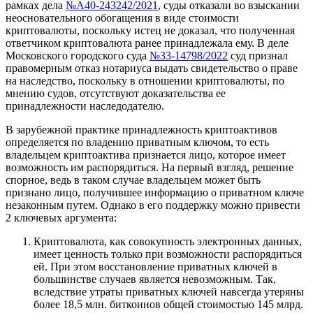
рамках дела
№А40-243242/2021
, суды отказали во взыскании
неосновательного обогащения в виде стоимости
криптовалюты, поскольку истец не доказал, что полученная
ответчиком криптовалюта ранее принадлежала ему. В деле
Московского городского суда
№33-14798/2022
суд признал
правомерным отказ нотариуса выдать свидетельство о праве
на наследство, поскольку в отношении криптовалюты, по
мнению судов, отсутствуют доказательства ее
принадлежности наследодателю.
В зарубежной практике принадлежность криптоактивов
определяется по владению приватным ключом, то есть
владельцем криптоактива признается лицо, которое имеет
возможность им распорядиться. На первый взгляд, решение
спорное, ведь в таком случае владельцем может быть
признано лицо, получившее информацию о приватном ключе
незаконным путем. Однако в его поддержку можно привести
2 ключевых аргумента:
Криптовалюта, как совокупность электронных данных,
имеет ценность только при возможности распорядиться
ей. При этом восстановление приватных ключей в
большинстве случаев является невозможным. Так,
вследствие утраты приватных ключей навсегда утеряны
более 18,5 млн. биткоинов общей стоимостью 145 млрд.