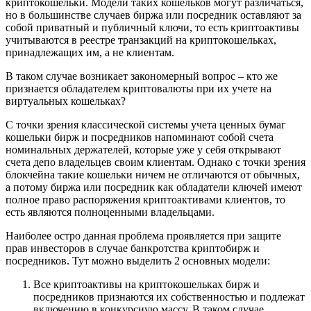
криптокошельки. Модели таких кошельков могут различаться,
но в большинстве случаев биржа или посредник оставляют за
собой приватный и публичный ключи, то есть криптоактивы
учитываются в реестре транзакций на криптокошельках,
принадлежащих им, а не клиентам.
В таком случае возникает закономерный вопрос – кто же
признается обладателем криптовалюты при их учете на
виртуальных кошельках?
С точки зрения классической системы учета ценных бумаг
кошельки бирж и посредников напоминают собой счета
номинальных держателей, которые уже у себя открывают
счета депо владельцев своим клиентам. Однако с точки зрения
блокчейна такие кошельки ничем не отличаются от обычных,
а потому биржа или посредник как обладатели ключей имеют
полное право распоряжения криптоактивами клиентов, то
есть являются полноценными владельцами.
Наиболее остро данная проблема проявляется при защите
прав инвесторов в случае банкротства криптобирж и
посредников. Тут можно выделить 2 основных модели:
Все криптоактивы на криптокошельках бирж и
посредников признаются их собственностью и подлежат
включению в конкурсную массу. В таком случае