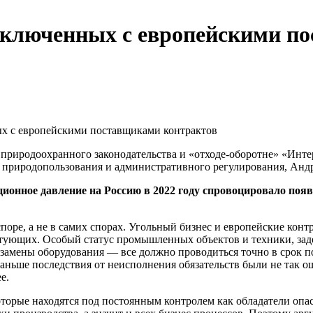
заключенных с европейскими п
ых с европейскими поставщиками контрактов
природоохранного законодательства и «отходе-оборотне» «Интер
 природопользования и административного регулирования, Анд
онное давление на Россию в 2022 году спровоцировало появл
поре, а не в самих спорах. Угольный бизнес и европейские кон
ктующих. Особый статус промышленных объектов и техники, зад
и замены оборудования — все должно проводиться точно в срок
ьше последствия от неисполнения обязательств были не так ощ
е.
рые находятся под постоянным контролем как обладатели опас