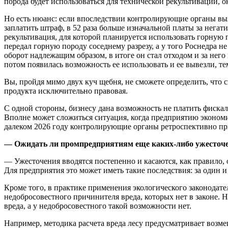
порода будет использоваться для технической рекультивации, он
Но есть нюанс: если впоследствии контролирующие органы выя
заплатить штраф, в 52 раза больше изначальной платы за нега
рекультивация, для которой планируется использовать горную п
передал горную породу соседнему разрезу, а у того Роснедра 
оборот надлежащим образом, в итоге он стал отходом и за него
потом появилась возможность ее использовать и ее вывезли, те
Вы, пройдя мимо двух куч щебня, не сможете определить, что 
продукта исключительно правовая.
С одной стороны, бизнесу дана возможность не платить фиска
Вполне может сложиться ситуация, когда предприятию экономич
далеком 2026 году контролирующие органы ретроспективно при
— Ожидать ли промпредприятиям еще каких-либо ужесточен
— Ужесточения вводятся постепенно и касаются, как правило,
Для предприятия это может иметь такие последствия: за один и 
Кроме того, в практике применения экологического законодате
недобросовестного причинителя вреда, которых нет в законе. Н
вреда, а у недобросовестного такой возможности нет.
Например, методика расчета вреда лесу предусматривает возме