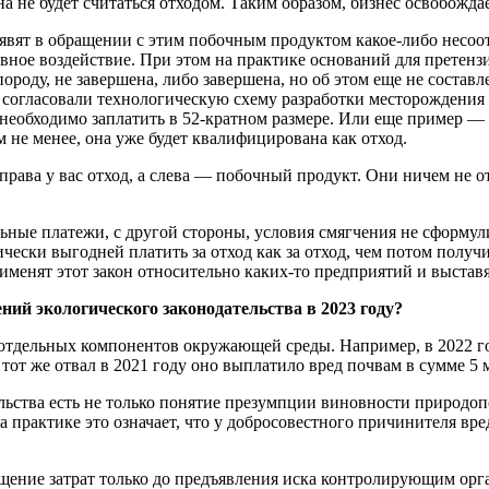
а не будет считаться отходом. Таким образом, бизнес освобождае
вят в обращении с этим побочным продуктом какое-либо несоотве
тивное воздействие. При этом на практике оснований для прете
ороду, не завершена, либо завершена, но об этом еще не состав
не согласовали технологическую схему разработки месторождения
 необходимо заплатить в 52-кратном размере. Или еще пример — п
м не менее, она уже будет квалифицирована как отход.
справа у вас отход, а слева — побочный продукт. Они ничем не о
льные платежи, с другой стороны, условия смягчения не сформу
ески выгодней платить за отход как за отход, чем потом получи
менят этот закон относительно каких-то предприятий и выставя
ий экологического законодательства в 2023 году?
 отдельных компонентов окружающей среды. Например, в 2022 г
тот же отвал в 2021 году оно выплатило вред почвам в сумме 5 м
льства есть не только понятие презумпции виновности природопо
а практике это означает, что у добросовестного причинителя вре
щение затрат только до предъявления иска контролирующим орган