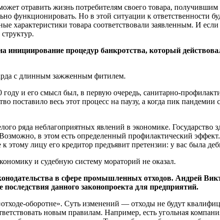
может отравить жизнь потребителям своего товара, получившим 
ьно функционировать. Но в этой ситуации к ответственности бу
ные характеристики товара соответствовали заявленным. И если
 структур.
 инициирование процедур банкротства, который действовал с
тарда с длинным зажженным фитилем.
 году и его смысл был, в первую очередь, санитарно-профилакт
о поставило весь этот процесс на паузу, а когда пик пандемии 
ого ряда неблагоприятных явлений в экономике. Государство зд
озможно, в этом есть определенный профилактический эффект. Н
е к этому лицу его кредитор предъявит претензии: у вас была де
экономику и судебную систему мораторий не оказал.
законодательства в сфере промышленных отходов. Андрей Вик
е последствия данного законопроекта для предприятий.
«отходе-оборотне». Суть изменений — отходы не будут квалифици
ветствовать новым правилам. Например, есть угольная компания,