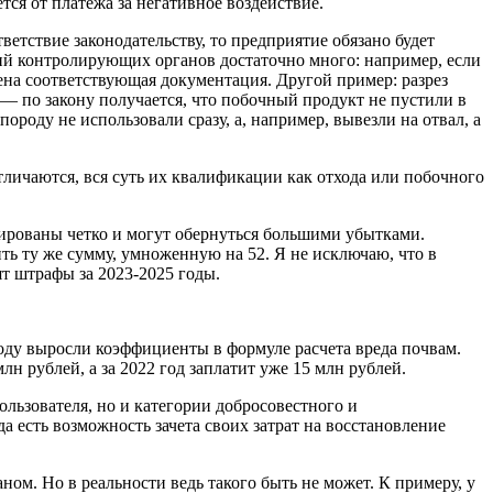
тся от платежа за негативное воздействие.
тствие законодательству, то предприятие обязано будет
нзий контролирующих органов достаточно много: например, если
лена соответствующая документация. Другой пример: разрез
 — по закону получается, что побочный продукт не пустили в
ороду не использовали сразу, а, например, вывезли на отвал, а
тличаются, вся суть их квалификации как отхода или побочного
лированы четко и могут обернуться большими убытками.
ть ту же сумму, умноженную на 52. Я не исключаю, что в
т штрафы за 2023-2025 годы.
оду выросли коэффициенты в формуле расчета вреда почвам.
лн рублей, а за 2022 год заплатит уже 15 млн рублей.
льзователя, но и категории добросовестного и
да есть возможность зачета своих затрат на восстановление
ом. Но в реальности ведь такого быть не может. К примеру, у