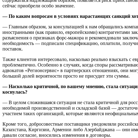
содержаться надлежащим образом, появляется риск приостановк
сейчас приобрели особо значение.
— По каким вопросам в условиях нарастающих санкций х
— Главным образом, за консультацией к нам обращались компан
иностранными (как правило, европейскими) контрагентами зак
разъяснения о признаках форс-мажора и рекомендовали заключ
необходимость — подписали спецификацию, оплатили, получили
поставок.
Также клиентов интересовало, насколько реально взыскать с е
проблематично. Особенно в случаях, когда споры рассматрива
адвокатов «Регионсервис» в партнерских отношениях, они мог
большой долей вероятности просто не присудит эти суммы.
— Насколько критичной, по вашему мнению, стала ситуаци
коснулась?
— В целом сложившаяся ситуация не стала критичной для росс
необходимой производственной и складской базой — достаточн
участием таких организаций, которые являются неофициальны
Кроме того, добросовестные поставщики уведомляли российски
Казахстана, Киргизии, Армении либо Азербайджана — они име
давали согласие, вносились изменения в договоры.