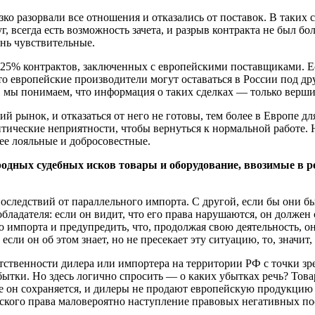
о разорвали все отношения и отказались от поставок. В таких с
, всегда есть возможность зачета, и разрыв контракта не был б
нь чувствительные.
 25% контрактов, заключенных с европейскими поставщиками. Ест
то европейские производители могут оставаться в России под д
И мы понимаем, что информация о таких сделках — только верши
 рынок, и отказаться от него не готовы, тем более в Европе дл
ические неприятности, чтобы вернуться к нормальной работе. Но
ее лояльные и добросовестные.
одных судебных исков товары и оборудование, ввозимые в р
следствий от параллельного импорта. С другой, если бы они бы
бладателя: если он видит, что его права нарушаются, он должен
о импорта и предупредить, что, продолжая свою деятельность, 
 если он об этом знает, но не пресекает эту ситуацию, то, значит,
етственности дилера или импортера на территории РФ с точки з
бытки. Но здесь логично спросить — о каких убытках речь? Тов
 он сохраняется, и дилеры не продают европейскую продукцию 
йского права маловероятно наступление правовых негативных п