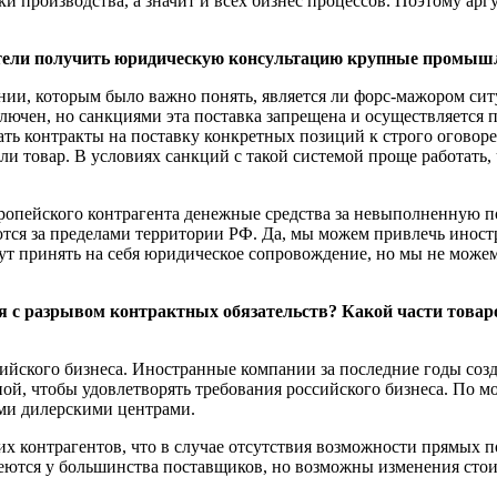
и производства, а значит и всех бизнес процессов. Поэтому арг
отели получить юридическую консультацию крупные промыш
ии, которым было важно понять, является ли форс-мажором ситу
лючен, но санкциями эта поставка запрещена и осуществляется
ать контракты на поставку конкретных позиций к строго оговор
 товар. В условиях санкций с такой системой проще работать,
вропейского контрагента денежные средства за невыполненную по
ются за пределами территории РФ. Да, мы можем привлечь иност
ут принять на себя юридическое сопровождение, но мы не можем
я с разрывом контрактных обязательств? Какой части това
ийского бизнеса. Иностранные компании за последние годы соз
ой, чтобы удовлетворять требования российского бизнеса. По м
ми дилерскими центрами.
х контрагентов, что в случае отсутствия возможности прямых п
ются у большинства поставщиков, но возможны изменения стои