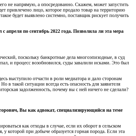
его не напрямую, а опосредованно. Скажем, может запустить
дет привлечено лицо, которое продало товар на территорию
 такое будет выявлено системно, поставщик рискует получить
 апреля по сентябрь 2022 года. Позволила ли эта мера
ический, поскольку банкротные дела многоэпизодные, в суд
спал, и процесс возобновился, суды завалили исками. Это был
есь выступило отчасти в роли медиатора и дало сторонам
о в такой ситуации всегда есть опасность для заявителя
биторская задолженность, почему вы с ней ничего не сделали?
торович, Вы как адвокат, специализирующийся на теме
роваться как отходы в случае, если их оборот в сельском
 у которой при добыче образуется горная порода. Если эта