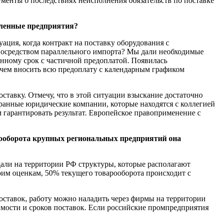
ументы о последствиях неисполнения обязательств по поставке
ленные предприятия?
ация, когда контракт на поставку оборудования с
 посредством параллельного импорта? Мы дали необходимые
енному срок с частичной предоплатой. Появилась
 чем вносить всю предоплату с календарным графиком
ставку. Отмечу, что в этой ситуации взыскание достаточно
ранные юридические компании, которые находятся с коллегией
 гарантировать результат. Европейское правоприменение с
рооборота крупных региональных предприятий она
дали на территории РФ структуры, которые располагают
оим оценкам, 50% текущего товарооборота происходит с
оставок, работу можно наладить через фирмы на территории
мости и сроков поставок. Если российские промпредприятия