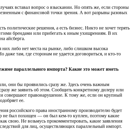
лучаях вставал вопрос о взыскании. Но опять же, если стороны
олезненным с финансовой точки зрения. А вот разрывы разовых
ь политические решения, а есть бизнес. Никто не хочет терять
ругими брендами или прибегать к иным ухищрениям. В их
на айсберга.
я них либо нет места на рынке, либо слишком высока
 даже там, где сторонам не удается договориться, и кто-то
ежиме параллельного импорта? Какие это может иметь
ли, они бы проявились сразу же. Здесь очень важным
 сразу же заявить об этом. Сообщить конкретному дилеру или
они совершают правонарушение. К тому же, если он крупный
 одобряет ее.
рения российского права иностранному производителю будет
ар не был похищен — он был кем-то куплен, поэтому какие
как свою. Не возьмусь прокомментировать, какие заявления
оследствий для лиц, осуществляющих параллельный импорт.