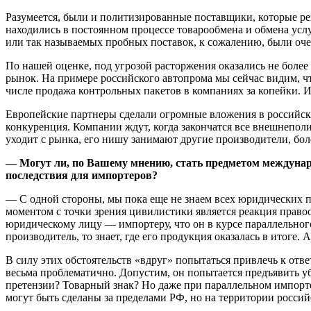
Разумеется, были и политизированные поставщики, которые резк
находились в постоянном процессе товарообмена и обмена услуг
или так называемых пробных поставок, к сожалению, были оче
По нашей оценке, под угрозой расторжения оказались не более
рынок. На примере российского автопрома мы сейчас видим, ч
числе продажа контрольных пакетов в компаниях за копейки. 
Европейские партнеры сделали огромные вложения в российский
конкуренция. Компании ждут, когда закончатся все внешнеполит
уходит с рынка, его нишу занимают другие производители, бол
— Могут ли, по Вашему мнению, стать предметом междунар
последствия для импортеров?
— С одной стороны, мы пока еще не знаем всех юридических по
моментом с точки зрения цивилистики является реакция правоо
юридическому лицу — импортеру, что он в курсе параллельног
производитель, то знает, где его продукция оказалась в итоге. А
В силу этих обстоятельств «вдруг» попытаться привлечь к отв
весьма проблематично. Допустим, он попытается предъявить у
претензии? Товарный знак? Но даже при параллельном импорте
могут быть сделаны за пределами РФ, но на территории росси