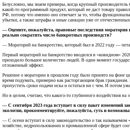
Безусловно, мы знаем примеры, когда крупный производитель 
какой-то программный продукт, который не даст товару правил
РФ, потому что именно оно отвечает за то, чтобы функциональ
убытки, а также штрафы и иные санкции уже от отечественных
— Оцените, пожалуйста, правовые последствия моратория на
реально сократить число банкротных производств?
— Мораторий на банкротство, который был в 2022 году — пе
Первый мораторий на банкротство вводился в «ковидном» 2020
приходило большое количество людей. В один момент государств
отложенный эффект.
Решение о моратории в прошлом году было принято на фоне цел
время подумать, примерно как расторгающим брак гражданам. В
пропустить сроки подачи иска и остаться ни с чем. И потом уж
Но в целом, считаю, что какого-то глубинного воздействия на 
— С сентября 2023 года вступает в силу пакет изменений 
экологии, прокомментируйте, пожалуйста, суть и возможны
— С осени вступит в силу законодательство о так называемом 
хозяйстве, недропользовании и промышленной сфере будет соот