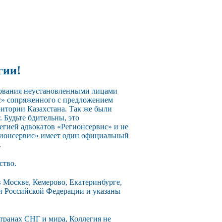
гии!
зования неустановленными лицами
с» сопряженного с предложением
ритории Казахстана. Так же были
 Будьте бдительны, это
егией адвокатов «Регионсервис» и не
егионсервис» имеет один официальный
.
ство.
 Москве, Кемерово, Екатеринбурге,
ии Российской Федерации и указаны
странах СНГ и мира, Коллегия не