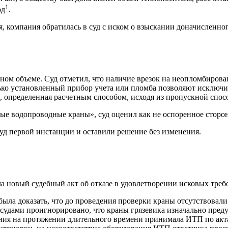
1
од
.
, компания обратилась в суд с иском о взыскании доначисленно
ном объеме. Суд отметил, что наличие врезок на неопломбирова
ько установленный прибор учета или пломба позволяют исключит
 определенная расчетным способом, исходя из пропускной спосо
 водопроводные краны», суд оценил как не оспоренное стороно
д первой инстанции и оставили решение без изменения.
а новый судебный акт об отказе в удовлетворении исковых треб
ла доказать, что до проведения проверки краны отсутствовали 
 а судами проигнорировано, что краны грязевика изначально пр
ния на протяжении длительного времени принимала ИТП по акта