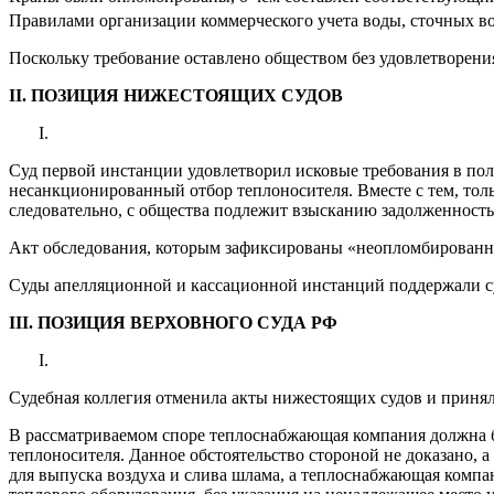
Правилами организации коммерческого учета воды, сточных в
Поскольку требование оставлено обществом без удовлетворения
II. ПОЗИЦИЯ НИЖЕСТОЯЩИХ СУДОВ
Суд первой инстанции удовлетворил исковые требования в пол
несанкционированный отбор теплоносителя. Вместе с тем, тол
следовательно, с общества подлежит взысканию задолженность,
Акт обследования, которым зафиксированы «неопломбированные
Суды апелляционной и кассационной инстанций поддержали су
III. ПОЗИЦИЯ ВЕРХОВНОГО СУДА РФ
Судебная коллегия отменила акты нижестоящих судов и принял
В рассматриваемом споре теплоснабжающая компания должна бы
теплоносителя. Данное обстоятельство стороной не доказано,
для выпуска воздуха и слива шлама, а теплоснабжающая компа