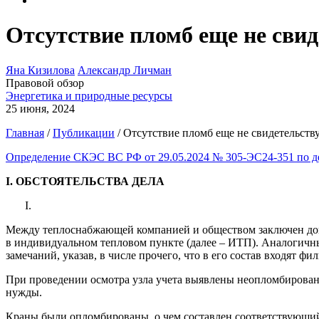
Отсутствие пломб еще не свид
Яна Кизилова
Александр Личман
Правовой обзор
Энергетика и природные ресурсы
25 июня, 2024
Главная
/
Публикации
/
Отсутствие пломб еще не свидетельств
Определение СКЭС ВС РФ от 29.05.2024 № 305-ЭС24-351 по д
I. ОБСТОЯТЕЛЬСТВА ДЕЛА
Между теплоснабжающей компанией и обществом заключен дого
в индивидуальном тепловом пункте (далее – ИТП). Аналогичны
замечаний, указав, в числе прочего, что в его состав входят фи
При проведении осмотра узла учета выявлены неопломбирован
нужды.
Краны были опломбированы, о чем составлен соответствующий 