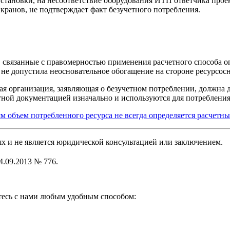
 установки, на несоответствие оборудования ИТП ответчика про
кранов, не подтверждает факт безучетного потребления.
связанные с правомерностью применения расчетного способа оп
и не допустила неосновательное обогащение на стороне ресурсо
я организация, заявляющая о безучетном потреблении, должна д
ой документацией изначально и используются для потребления 
 объем потребленного ресурса не всегда определяется расчетн
 и не является юридической консультацией или заключением.
.09.2013 № 776.
итесь с нами любым удобным способом: