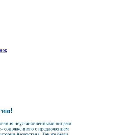
онок
гии!
зования неустановленными лицами
с» сопряженного с предложением
ритории Казахстана. Так же были