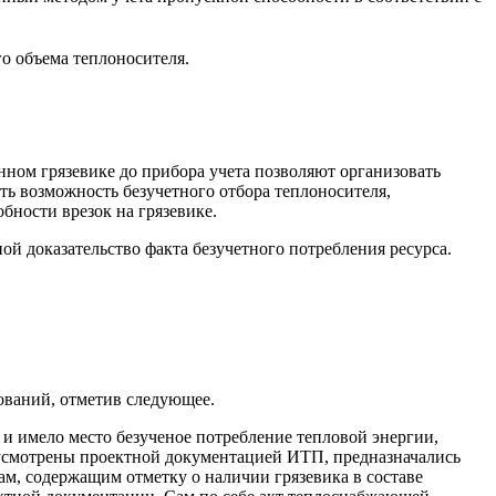
го объема теплоносителя.
нном грязевике до прибора учета позволяют организовать
ь возможность безучетного отбора теплоносителя,
бности врезок на грязевике.
й доказательство факта безучетного потребления ресурса.
ований, отметив следующее.
и имело место безученое потребление тепловой энергии,
едусмотрены проектной документацией ИТП, предназначались
м, содержащим отметку о наличии грязевика в составе