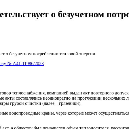
етельствует о безучетном потр
ует о безучетном потреблении тепловой энергии
елу № А41-11986/2023
вор теплоснабжения, компанией выдан акт повторного допуска 
е акты составлялись неоднократно на протяжении нескольких л
льтры грубой очистки (далее – грязевики).
ные водопроводные краны, через которые может осуществляться
акт, а обществу был доначислен объем теплоносителя, рассчита