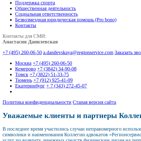
Поддержка спорта
Общественная деятельность
Социальная ответственность
Безвозмездная юридическая помощь (Pro bono)
Контакты
Контакты для СМИ:
Анастасия Данилевская
+7 (495) 260-06-50
a.danilevskaya@regionservice.com
Заказать зв
Москва
+7 (495) 260-06-50
Кемерово
+7 (3842) 34-90-08
Томск
+7 (3822) 51-33-75
Тюмень
+7 (912) 925-41-09
Екатеринбург
+ 7 (343) 272-45-07
Политика конфиденциальности
Старая версия сайта
Уважаемые клиенты и партнеры Колле
В последнее время участились случаи неправомерного исполь
символики и наименования Коллегии адвокатов «Регионсерви
услуг по возврату денежных средств физическим лицам на тер