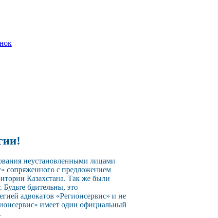
онок
гии!
зования неустановленными лицами
с» сопряженного с предложением
ритории Казахстана. Так же были
 Будьте бдительны, это
егией адвокатов «Регионсервис» и не
егионсервис» имеет один официальный
.