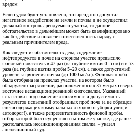
вредом.
Если судом будет установлено, что арендатор допустил
негативное воздействие на земли и почвы и не осуществил
должный контроль арендуемого участка, то данное
обстоятельство в дальнейшем может быть квалифицировано
как бездействие и повлечет ответственность наряду с
реальным причинителем вреда.
Как следует из обстоятельств дела, содержание
нефтепродуктов в почве на спорном участке превысило
фоновый показатель в 47 раз (на глубине взятия 0–5 см) и в 53
раза (на глубине взятия пробы 5–20 см), а также допустимый
уровень загрязнения почвы (до 1000 мг/кг). Фоновая проба
была отобрана на пределах участка, на котором было
обнаружено загрязнение, расположенного в 35 метрах северо-
восточнее несанкционированной снегосвалки. Указанный
факт ставит под сомнение относимость и допустимость
результатов испытаний отобранных проб почв (а не образцов
снегосодержащих коммунальных отходов от уборки улиц и
автодорог!), а также репрезентативность фоновой пробы,
отбор которой был осуществлен на том же участке, где ранее
располагалась несанкционированная свалка, – указал
апелляционный суд.