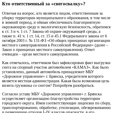
Кто ответственный за «снегосвалку»?
Отвечая на вопрос, кто является лицом, ответственным за
уборку территории муниципального образования, в том числе
в зимний период, и обязан обеспечивать благоприятную
окружающую среду и экологическую безопасность, обратимся
к ст. 3 и ч. 1 ст. 7 Закона об охране окружающей среды, а
также п. 41 ч. 1 ст. 14, ст. 15 и 45.1 Федерального закона от 6
октября 2003 г. № 131-ФЗ «Об общих принципах организации
местного самоуправления в Российской Федерации» (далее –
Закон о принципах местного самоуправления). Ответ
очевиден – орган местного самоуправления.
Как отмечалось, ответчиком был зафиксирован факт выгрузки
снега на спорный участок автомобилем «КАМАЗ». Как было
установлено, данный автомобиль принадлежит МБУ
«Дорожное управление» г. Брянска, учредителем которого
является местная администрация. Какая была возможная цель
визита грузовика со снегом? Попробуем разобраться.
Согласно уставу МБУ «Дорожное управление» г. Брянска
осуществляет организацию благоустройства территории
городского округа. Имея соответствующие лицензии по сбору,
транспортированию, обработке, утилизации, обезвреживанию
и размещению отходов I–IV классов опасности, в его