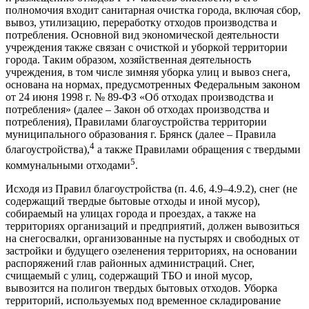
полномочия входит санитарная очистка города, включая сбор,
вывоз, утилизацию, переработку отходов производства и
потребления. Основной вид экономической деятельности
учреждения также связан с очисткой и уборкой территории
города. Таким образом, хозяйственная деятельность
учреждения, в том числе зимняя уборка улиц и вывоз снега,
основана на нормах, предусмотренных Федеральным законом
от 24 июня 1998 г. № 89-ФЗ «Об отходах производства и
потребления» (далее – Закон об отходах производства и
потребления), Правилами благоустройства территории
муниципального образования г. Брянск (далее – Правила
4
благоустройства),
а также Правилами обращения с твердыми
5
коммунальными отходами
.
Исходя из Правил благоустройства (п. 4.6, 4.9–4.9.2), снег (не
содержащий твердые бытовые отходы и иной мусор),
собираемый на улицах города и проездах, а также на
территориях организаций и предприятий, должен вывозиться
на снегосвалки, организованные на пустырях и свободных от
застройки и будущего озеленения территориях, на основании
распоряжений глав районных администраций. Снег,
счищаемый с улиц, содержащий ТБО и иной мусор,
вывозится на полигон твердых бытовых отходов. Уборка
территорий, используемых под временное складирование