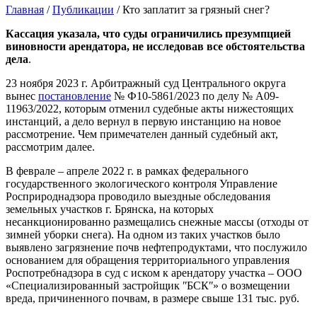
Главная
/
Публикации
/
Кто заплатит за грязный снег?
Кассация указала, что суды ограничились презумпцией
виновности арендатора, не исследовав все обстоятельства
дела
.
23 ноября 2023 г. Арбитражный суд Центрального округа
вынес
постановление
№ Ф10-5861/2023 по делу № А09-
11963/2022, которым отменил судебные акты нижестоящих
инстанций, а дело вернул в первую инстанцию на новое
рассмотрение. Чем примечателен данный судебный акт,
рассмотрим далее.
В феврале – апреле 2022 г. в рамках федерального
государственного экологического контроля Управление
Росприроднадзора проводило выездные обследования
земельных участков г. Брянска, на которых
несанкционированно размещались снежные массы (отходы от
зимней уборки снега). На одном из таких участков было
выявлено загрязнение почв нефтепродуктами, что послужило
основанием для обращения территориального управления
Роспотребнадзора в суд с иском к арендатору участка – ООО
«Специализированный застройщик ʺБСКʺ» о возмещении
вреда, причиненного почвам, в размере свыше 131 тыс. руб.