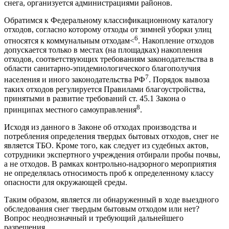
снега, организуется администрациями районов.
Обратимся к Федеральному классификационному каталогу
отходов, согласно которому отходы от зимней уборки улиц
6
относятся к коммунальным отходам<
. Накопление отходов
допускается только в местах (на площадках) накопления
отходов, соответствующих требованиям законодательства в
области санитарно-эпидемиологического благополучия
7
населения и иного законодательства РФ
. Порядок вывоза
таких отходов регулируется Правилами благоустройства,
принятыми в развитие требований ст. 45.1 Закона о
8
принципах местного самоуправления
.
Исходя из данного в Законе об отходах производства и
потребления определения твердых бытовых отходов, снег не
является ТБО. Кроме того, как следует из судебных актов,
сотрудники экспертного учреждения отбирали пробы почвы,
а не отходов. В рамках контрольно-надзорного мероприятия
не определялась относимость проб к определенному классу
опасности для окружающей среды.
Таким образом, является ли обнаруженный в ходе выездного
обследования снег твердым бытовым отходом или нет?
Вопрос неоднозначный и требующий дальнейшего
разрешения.