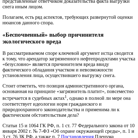
представленные ответчиком доказательства факта выгрузки
снега иным лицом.
Полагаем, есть ряд аспектов, требующих развернутой оценки
нюансов данного спора.
«Беспочвенный» выбор причинителя
экологического вреда
В рассматриваемом споре ключевой аргумент истца сводится
к тому, что арендатор загрязненного нефтепродуктами участка
«безусловно» является причинителем вреда ввиду
фактического обладания участком и невозможности
установления лица, осуществившего выгрузку снега.
Стоит отметить, что позиция административного органа,
основанная на принципе «загрязнитель платит», повсеместно
1
встречается в судебных актах
, однако в полной ли мере она
соответствует идеологии норм гражданского и
природоохранного законодательства и применима ли к
фактическим обстоятельствам дела?
Статьи 15 и 1064 ГК РФ, п. 1 ст. 77 Федерального закона от 10
января 2002 г. № 7-ФЗ «Об охране окружающей среды», п. 1 и
3 ст. 76 ЗК РФ, а также п. 7
Постановления
Пленума