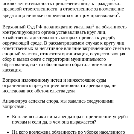
исключает возможность привлечения лица к гражданско-
правовой ответственности, а ответственное за возмещение
2
вреда лицо не может определяться истцом произвольно
.
3
Верховный Суд РФ неоднократно указывал
на обязанность
контролирующего органа устанавливать круг лиц,
хозяйственная деятельность которых привела к ущербу
окружающей среде. В рассматриваемом случае к кругу лиц,
ответственных за негативное влияние загрязненного снега на
спорный участок, относится организация, осуществляющая
сбор и вывоз снега с территории муниципального
образования, на что обоснованно обратила внимание
кассация.
Вопреки изложенному истец и нижестоящие суды
ограничились презумпцией виновности арендатора, не
исследовав все обстоятельства дела.
Анализируя аспекты спора, мы задались следующими
вопросами:
Есть ли все-таки вина арендатора в причинении ущерба
почвам и если да, в чем она выражается?
На кого возложена обязанность по уборке населенного