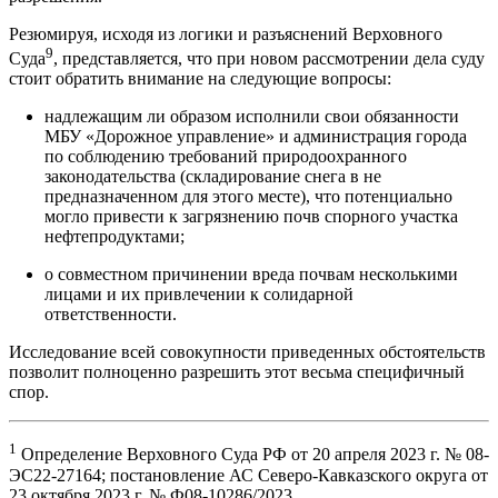
Резюмируя, исходя из логики и разъяснений Верховного
9
Суда
, представляется, что при новом рассмотрении дела суду
стоит обратить внимание на следующие вопросы:
надлежащим ли образом исполнили свои обязанности
МБУ «Дорожное управление» и администрация города
по соблюдению требований природоохранного
законодательства (складирование снега в не
предназначенном для этого месте), что потенциально
могло привести к загрязнению почв спорного участка
нефтепродуктами;
о совместном причинении вреда почвам несколькими
лицами и их привлечении к солидарной
ответственности.
Исследование всей совокупности приведенных обстоятельств
позволит полноценно разрешить этот весьма специфичный
спор.
1
Определение Верховного Суда РФ от 20 апреля 2023 г. № 08-
ЭС22-27164; постановление АС Северо-Кавказского округа от
23 октября 2023 г. № Ф08-10286/2023.