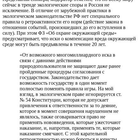
сейчас в тренде экологические споры и Россия не
исключение. В отличие от зарубежной практики в
экологическом законодательстве РФ нет специального
правила о ретроактивности его норм (действие закона в
отношении событий, произошедших до его вступления в
силу). При этом ФЗ «Об охране окружающей среды»
предусматривает, что иски о компенсации вреда окружающей
среде могут быть предъявлены в течение 20 лет.
«От возможного многомиллиардного иска в
связи с давними действиями
природопользователя не защищают даже ранее
пройденные процедуры согласования с
государством. Законодательство дает
возможность государству в один момент
полностью поменять правила игры. На мой
взгляд, в экологическом праве игнорируется ст.
№ 54 Конституции, которая не допускает
привлечения к ответственности за то деяние,
которое в момент совершения нарушением не
являлось, также оговаривается право не
применять нововведения, которые ужесточают
наказание, и, напротив, применять те, которые
наказание смягчают. С этой карательной
ретроактивностью нужно бороться и юристы,