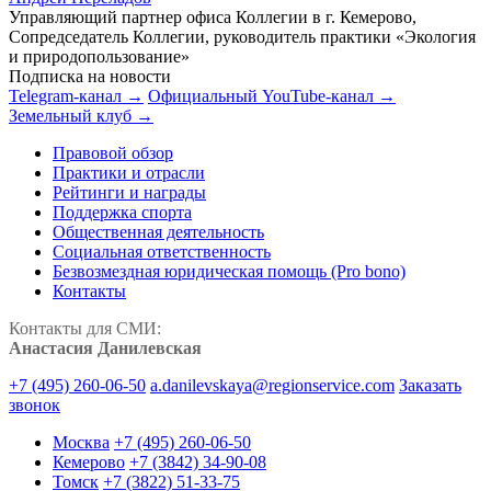
Управляющий партнер офиса Коллегии в г. Кемерово,
Сопредседатель Коллегии, руководитель практики «Экология
и природопользование»
Подписка на новости
Telegram-канал →
Официальный YouTube-канал →
Земельный клуб →
Правовой обзор
Практики и отрасли
Рейтинги и награды
Поддержка спорта
Общественная деятельность
Социальная ответственность
Безвозмездная юридическая помощь (Pro bono)
Контакты
Контакты для СМИ:
Анастасия Данилевская
+7 (495) 260-06-50
a.danilevskaya@regionservice.com
Заказать
звонок
Москва
+7 (495) 260-06-50
Кемерово
+7 (3842) 34-90-08
Томск
+7 (3822) 51-33-75