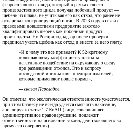
ферросплавного завода, который в рамках своего
производственного цикла получал побочный продукт —
щебень из шлака, не учитывая его как отход, что ранее не
оспаривал контролирующий орган. В 2023 году в связи с
правовыми новшествами предприятие захотело
квалифицировать щебень как побочный продукт
производства. Но Росприроднадзор после проверки
предписал учесть щебень как отход и внести за него плату.
«И к чему это все приведет? К 52-кратному
повышающему коэффициенту платы за
негативное воздействие на окружающую среду
при размещении отходов. Это к вопросу
последствий инициативы предпринимателей,
которые применяют новые нормы»,
— сказал Переладов.
Он отметил, что экологическая ответственность ужесточается,
при этом бизнесу не всегда удается смягчить наказание,
апеллируя к статье 1.7 КоАП (лицо, совершившее
административное правонарушение, подлежит
ответственности на основании закона, действовавшего во
время его совершения).