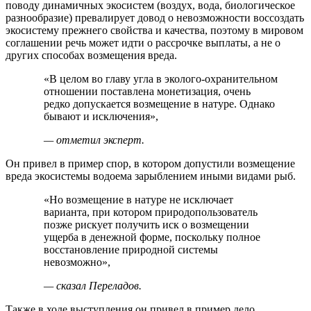
поводу динамичных экосистем (воздух, вода, биологическое
разнообразие) превалирует довод о невозможности воссоздать
экосистему прежнего свойства и качества, поэтому в мировом
соглашении речь может идти о рассрочке выплаты, а не о
других способах возмещения вреда.
«В целом во главу угла в эколого-охранительном
отношении поставлена монетизация, очень
редко допускается возмещение в натуре. Однако
бывают и исключения»,
— отметил эксперт.
Он привел в пример спор, в котором допустили возмещение
вреда экосистемы водоема зарыблением иными видами рыб.
«Но возмещение в натуре не исключает
варианта, при котором природопользователь
позже рискует получить иск о возмещении
ущерба в денежной форме, поскольку полное
восстановление природной системы
невозможно»,
— сказал Переладов.
Также в ходе выступления он привел в пример дело