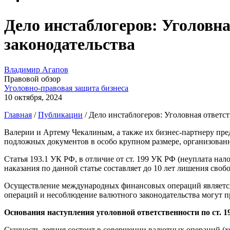
Дело инстаблогеров: Уголовн
законодательства
Владимир Агапов
Правовой обзор
Уголовно-правовая защита бизнеса
10 октября, 2024
Главная
/
Публикации
/
Дело инстаблогеров: Уголовная ответс
Валерии и Артему Чекалиным, а также их бизнес-партнеру пред
подложных документов в особо крупном размере, организованн
Статья 193.1 УК РФ, в отличие от ст. 199 УК РФ (неуплата на
наказания по данной статье составляет до 10 лет лишения своб
Осуществление международных финансовых операций является
операций и несоблюдение валютного законодательства могут п
Основания наступления уголовной ответственности по ст. 
Сущность деяния состоит в совершении валютных операций (хо