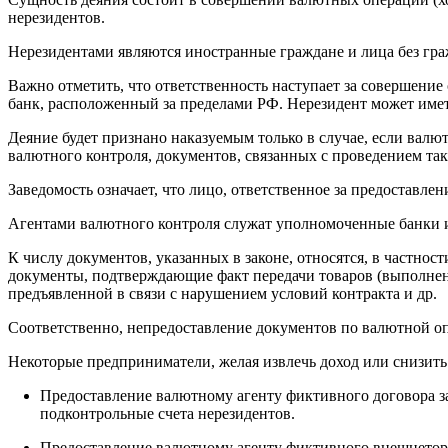
нерезидентов.
Нерезидентами являются иностранные граждане и лица без гра
Важно отметить, что ответственность наступает за совершение
банк, расположенный за пределами РФ. Нерезидент может имет
Деяние будет признано наказуемым только в случае, если ва
валютного контроля, документов, связанных с проведением так
Заведомость означает, что лицо, ответственное за предоставл
Агентами валютного контроля служат уполномоченные банки и
К числу документов, указанных в законе, относятся, в частнос
документы, подтверждающие факт передачи товаров (выполнени
предъявленной в связи с нарушением условий контракта и др.
Соответственно, непредоставление документов по валютной о
Некоторые предприниматели, желая извлечь доход или снизить
Предоставление валютному агенту фиктивного договора за
подконтрольные счета нерезидентов.
Предоставление валютному агенту фиктивного внешнеторг