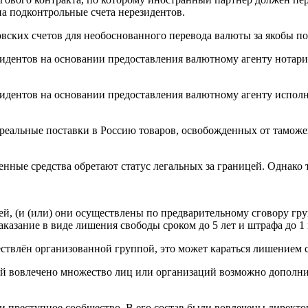
на подконтрольные счета нерезидентов.
вских счетов для необоснованного перевода валюты за якобы 
зидентов на основании предоставления валютному агенту нотар
зидентов на основании предоставления валютному агенту исполн
реальные поставки в Россию товаров, освобожденных от тамож
ченные средства обретают статус легальных за границей. Однак
ей, (и (или) они осуществлены по предварительному сговору гр
аказание в виде лишения свободы сроком до 5 лет и штрафа до 1
ствлён организованной группой, это может караться лишением с
ий вовлечено множество лиц или организаций возможно дополни
и преступное сообщество. В его состав были вовлечены директ