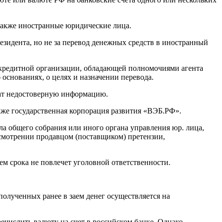
также иностранные юридические лица.
езидента, но не за перевод денежных средств в иностранный
м кредитной организации, обладающей полномочиями агента
основаниях, о целях и назначении перевода.
ржат недостоверную информацию.
же государственная корпорация развития «ВЭБ.РФ».
ола общего собрания или иного органа управления юр. лица,
ссмотрении продавцом (поставщиком) претензии,
м срока не повлечет уголовной ответственности.
полученных ранее в заем денег осуществляется на
числить валюту на счет в российском банке. Однако