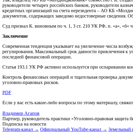
руководители четырех российских банков, руководители казна
кредитных организаций на счета нерезидента – АО КБ «Молди
документов, содержащих заведомо недостоверные сведения. О
Суд признал К. виновным по ч. 1, 3 ст. 210 УК РФ, п. «а», «б»
Заключение
Современная тенденция указывает на увеличение числа возбуж
регулирования. Максимальный срок давности привлечения к уго
последней финансовой операции.
Статья 193.1 УК РФ активно используется при оспаривании ко
Контроль финансовых операций и тщательная проверка докум
уголовно-правовых рисков.
PD
F
Если у вас есть какие-либо вопросы по этому материалу, свяж
Владимир Агапов
Партнер, руководитель практики «Уголовно-правовая защита б
Подписка на новости
Telegram-канал →
Официальный YouTube-канал →
Земельный 