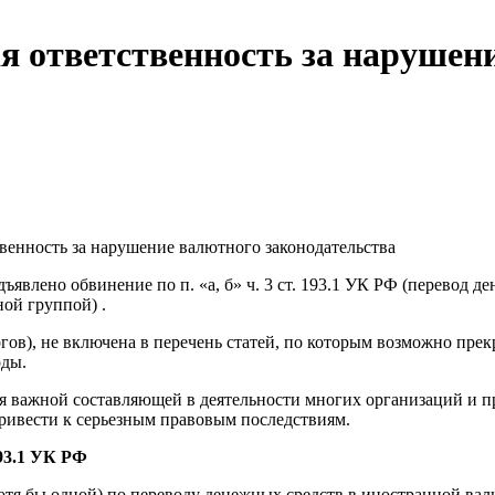
ая ответственность за нарушен
твенность за нарушение валютного законодательства
ъявлено обвинение по п. «а, б» ч. 3 ст. 193.1 УК РФ (перевод 
ой группой) .
логов), не включена в перечень статей, по которым возможно п
оды.
 важной составляющей в деятельности многих организаций и 
ривести к серьезным правовым последствиям.
193.1 УК РФ
тя бы одной) по переводу денежных средств в иностранной вал