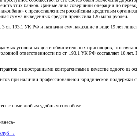
чейств этих банков. Данные лица совершили операции по перево
ндконбанк» с предоставлением российским кредитным организа
бщая сумма выведенных средств превысила 126 млрд рублей.
 ч. 3 ст. 193.1 УК РФ и назначил ему наказание в виде 19 лет лиш
даемых уголовных дел и обвинительных приговоров, что связан
ловной ответственности по ст. 193.1 УК РФ составляет 10 лет.
нтрактов с иностранными контрагентами в качестве одного из о
ентов при наличии профессиональной юридической поддержки с
итесь с нами любым удобным способом:
изнеса»
клуб →