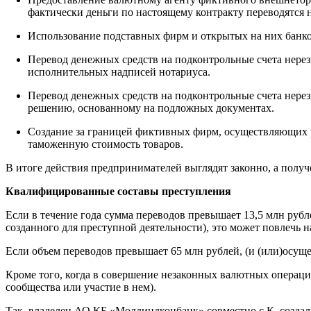
фактически деньги по настоящему контракту переводятся 
Использование подставных фирм и открытых на них банко
Перевод денежных средств на подконтрольные счета нере
исполнительных надписей нотариуса.
Перевод денежных средств на подконтрольные счета нере
решению, основанному на подложных документах.
Создание за границей фиктивных фирм, осуществляющих 
таможенную стоимость товаров.
В итоге действия предпринимателей выглядят законно, а полу
Квалифицированные составы преступления
Если в течение года сумма переводов превышает 13,5 млн рубл
созданного для преступной деятельности), это может повлечь н
Если объем переводов превышает 65 млн рублей, (и (или)осуще
Кроме того, когда в совершение незаконных валютных операц
сообщества или участие в нем).
Так, владелец АО КБ «Молдиндконбанк» совместно с К. создал