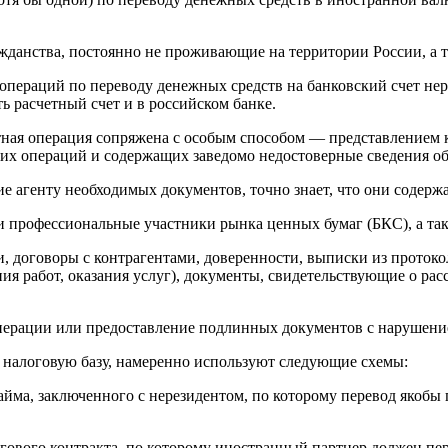
жданства, постоянно не проживающие на территории России, а 
 операций по переводу денежных средств на банковский счет нер
ь расчетный счет и в российском банке.
лютная операция сопряжена с особым способом — представление
их операций и содержащих заведомо недостоверные сведения об 
ение агенту необходимых документов, точно знает, что они соде
 профессиональные участники рынка ценных бумаг (БКС), а так
ти, договоры с контрагентами, доверенности, выписки из проток
я работ, оказания услуг), документы, свидетельствующие о ра
перации или предоставление подлинных документов с нарушение
 налоговую базу, намеренно используют следующие схемы:
йма, заключенного с нерезидентом, по которому перевод якобы 
ового контракта, по которому иностранный партнер должен пере