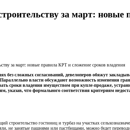
строительству за март: новые 
ству за март: новые правила КРТ и сложение сроков владения
лях без сложных согласований, девелоперов обяжут закладыв
 Параллельно власти обсуждают возможность изменения гран
ть сроки владения имуществом при купле-продаже, устранив
, указав, что формального соответствия критериям недоста
ий строительство гостиниц и турбаз на участках сельхозназнач
емли, не занятые пашнями или пастбищами, можно будет перевод