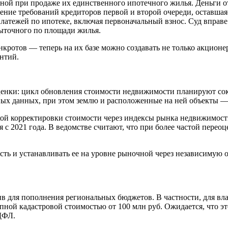
ной при продаже их единственного ипотечного жилья. Деньги от
ение требований кредиторов первой и второй очереди, оставшая
латежей по ипотеке, включая первоначальный взнос. Суд вправ
быточного по площади жилья.
кротов — теперь на их базе можно создавать не только акцион
нтий.
енки: цикл обновления стоимости недвижимости планируют сокра
ных данных, при этом землю и расположенные на ней объекты —
кой корректировки стоимости через индексы рынка недвижимост
 с 2021 года. В ведомстве считают, что при более частой перео
ть и устанавливать ее на уровне рыночной через независимую о
 для пополнения региональных бюджетов. В частности, для вл
ной кадастровой стоимостью от 100 млн руб. Ожидается, что эт
ДФЛ.