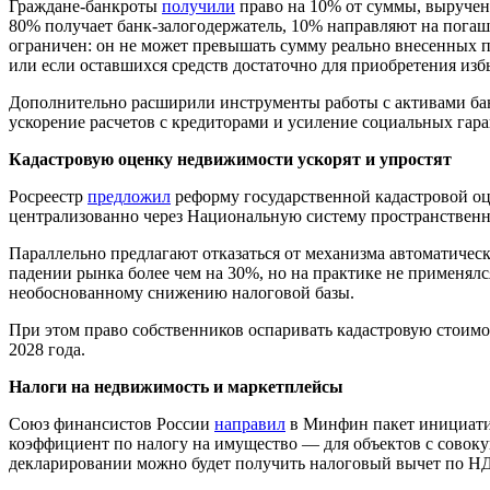
Граждане-банкроты
получили
право на 10% от суммы, выручен
80% получает банк-залогодержатель, 10% направляют на погаш
ограничен: он не может превышать сумму реально внесенных п
или если оставшихся средств достаточно для приобретения из
Дополнительно расширили инструменты работы с активами бан
ускорение расчетов с кредиторами и усиление социальных гара
Кадастровую оценку недвижимости ускорят и упростят
Росреестр
предложил
реформу государственной кадастровой оц
централизованно через Национальную систему пространствен
Параллельно предлагают отказаться от механизма автоматичес
падении рынка более чем на 30%, но на практике не применялся
необоснованному снижению налоговой базы.
При этом право собственников оспаривать кадастровую стоимос
2028 года.
Налоги на недвижимость и маркетплейсы
Союз финансистов России
направил
в Минфин пакет инициатив
коэффициент по налогу на имущество — для объектов с совокуп
декларировании можно будет получить налоговый вычет по Н