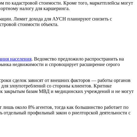
ом по кадастровой стоимости. Кроме того, маркетплейсы могут
портному налогу для каршеринга.
трации. Лимит дохода для АУСН планируют снизить с
стровой стоимости объекта.
ания населения
. Ведомство предложило распространить на
я рынка недвижимости и спровоцирует расширение серого
 сроки сделок зависят от внешних факторов — работы органов
 для злоупотреблений со стороны клиентов. Критике
па к закрытым базам МВД и медицинских учреждений и не могут
 лишь около 8% агентов, тогда как большинство работает по
ть отдельный профильный закон о риелторской деятельности с