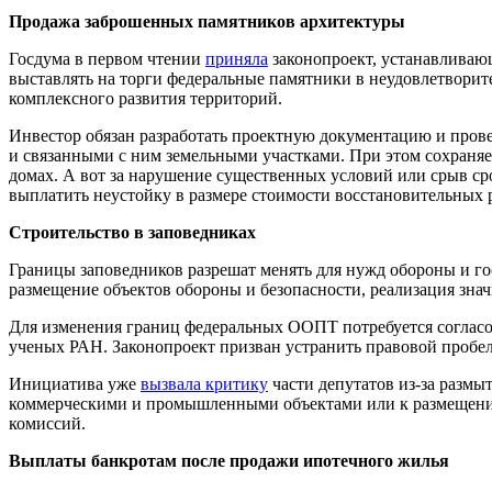
Продажа заброшенных памятников архитектуры
Госдума в первом чтении
приняла
законопроект, устанавливаю
выставлять на торги федеральные памятники в неудовлетвори
комплексного развития территорий.
Инвестор обязан разработать проектную документацию и прове
и связанными с ним земельными участками. При этом сохраняе
домах. А вот за нарушение существенных условий или срыв сро
выплатить неустойку в размере стоимости восстановительных р
Строительство в заповедниках
Границы заповедников разрешат менять для нужд обороны и го
размещение объектов обороны и безопасности, реализация зна
Для изменения границ федеральных ООПТ потребуется согласов
ученых РАН. Законопроект призван устранить правовой пробел,
Инициатива уже
вызвала критику
части депутатов из-за размы
коммерческими и промышленными объектами или к размещению
комиссий.
Выплаты банкротам после продажи ипотечного жилья