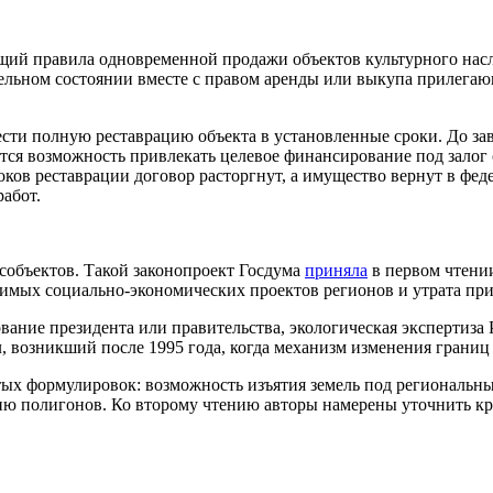
щий правила одновременной продажи объектов культурного нас
тельном состоянии вместе с правом аренды или выкупа прилега
сти полную реставрацию объекта в установленные сроки. До зав
тся возможность привлекать целевое финансирование под залог 
ков реставрации договор расторгнут, а имущество вернут в фед
абот.
собъектов. Такой законопроект Госдума
приняла
в первом чтении
чимых социально-экономических проектов регионов и утрата при
ание президента или правительства, экологическая экспертиза
 возникший после 1995 года, когда механизм изменения границ 
тых формулировок: возможность изъятия земель под региональн
 полигонов. Ко второму чтению авторы намерены уточнить кри