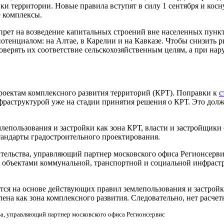
ки территории. Новые правила вступят в силу 1 сентября и косн
е комплексы.
прет на возведение капитальных строений вне населенных пункт
потенциалом: на Алтае, в Карелии и на Кавказе. Чтобы снизить
верять их соответствие сельскохозяйственным целям, а при нар
проектам комплексного развития территорий (КРТ). Поправки к
с
раструктурой уже на стадии принятия решения о КРТ. Это долж
емлепользования и застройки как зона КРТ, власти и застройщик
тандарты градостроительного проектирования.
ельства, управляющий партнер московского офиса Регионсервис 
 объектами коммунальной, транспортной и социальной инфраст
ся на основе действующих правил землепользования и застройки
лена как зона комплексного развития. Следовательно, нет расче
а, управляющий партнер московского офиса Регионсервис