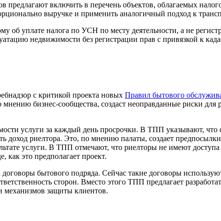
ов предлагают включить в перечень объектов, облагаемых налог
порционально выручке и применить аналогичный подход к транс
му об уплате налога по УСН по месту деятельности, а не регис
луатацию недвижимости без регистрации прав с привязкой к када
ебнадзор с критикой проекта новых
Правил бытового обслужив
по мнению бизнес-сообщества, создаст неоправданные риски дл
имости услуги за каждый день просрочки. В ТПП указывают, что
ть доход риелтора. Это, по мнению палаты, создает предпосылки
ультате услуги. В ТПП отмечают, что риелторы не имеют досту
, как это предполагает проект.
 договоры бытового подряда. Сейчас такие договоры используют
тветственность сторон. Вместо этого ТПП предлагает разработа
и механизмов защиты клиентов.