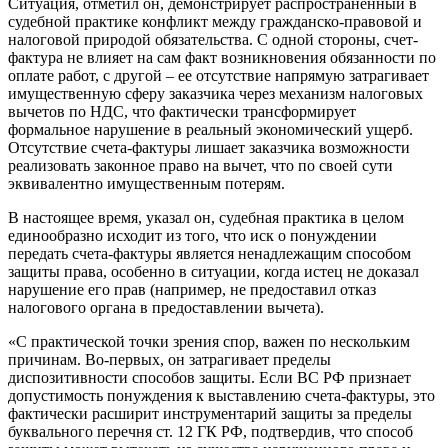
Ситуация, отметил он, демонстрирует распространенный в
судебной практике конфликт между гражданско-правовой и
налоговой природой обязательства. С одной стороны, счет-
фактура не влияет на сам факт возникновения обязанности по
оплате работ, с другой – ее отсутствие напрямую затрагивает
имущественную сферу заказчика через механизм налоговых
вычетов по НДС, что фактически трансформирует
формальное нарушение в реальный экономический ущерб.
Отсутствие счета-фактуры лишает заказчика возможности
реализовать законное право на вычет, что по своей сути
эквивалентно имущественным потерям.
В настоящее время, указал он, судебная практика в целом
единообразно исходит из того, что иск о понуждении
передать счета-фактуры является ненадлежащим способом
защиты права, особенно в ситуации, когда истец не доказал
нарушение его прав (например, не предоставил отказ
налогового органа в предоставлении вычета).
«С практической точки зрения спор, важен по нескольким
причинам. Во-первых, он затрагивает пределы
диспозитивности способов защиты. Если ВС РФ признает
допустимость понуждения к выставлению счета-фактуры, это
фактически расширит инструментарий защиты за пределы
буквального перечня ст. 12 ГК РФ, подтвердив, что способ