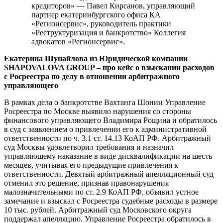
кредиторов» — Павел Кирсанов, управляющий
партнер екатеринбургского офиса КА
«Регионсервис», руководитель практики
«Реструктуризация и банкротство» Коллегия
адвокатов «Регионсервис».
Екатерина Шунайлова из Юридической компании
SHAPOVALOVA GROUP – про кейс о взыскании расходов
с Росреестра по делу в отношении арбитражного
управляющего
В рамках дела о банкротстве Вахтанга Шонии Управление
Росреестра по Москве выявило нарушения со стороны
финансового управляющего Владимира Рощина и обратилось
в суд с заявлением о привлечении его к административной
ответственности по ч. 3.1 ст. 14.13 КоАП РФ. Арбитражный
суд Москвы удовлетворил требования и назначил
управляющему наказание в виде дисквалификации на шесть
месяцев, учитывая его предыдущие привлечения к
ответственности. Девятый арбитражный апелляционный суд
отменил это решение, признав правонарушения
малозначительными по ст. 2.9 КоАП РФ, объявил устное
замечание и взыскал с Росреестра судебные расходы в размере
10 тыс. рублей. Арбитражный суд Московского округа
поддержал апелляцию. Управление Росреестра обратилось в