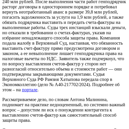
240 млн рублей. После выполнения части работ генподрядчик
расторг договоры в одностороннем порядке и потребовал
вернуть неотработанный аванс в размере 39,8 млн рублей,
погасить задолженность за услуги на 1,9 млн рублей, а также
обязать подрядчика выставить и передать счета-фактуры на
выполненные работы. Суды трех инстанций взыскали деньги,
но отказали в требовании о счетах-фактурах, указав на
избрание ненадлежащего способа защиты права. Компания
подала жалобу в Верховный Суд, настаивая, что обязанность
выставить счет-фактуру прямо предусмотрена договором и
законом, а ее невыполнение лишает генподрядчика права на
налоговые вычеты по НДС. Заявитель также подчеркнул, что
по вопросу выставления счетов-фактур у сторон нет
разногласий относительно объема и стоимости работ — они
подтверждены закрывающими документами. Судья
Верховного Суда РФ Рамзия Хатыпова передала спор в
Экономколлегию (дело № А40-217702/2024). Подробнее об
этом – на
портале
.
Рассматриваемое дело, по словам Антона Малинина,
поднимает на практике недооцененный, но системно важный
вопрос – допустим ли иск о понуждении контрагента к
выставлению счетов-фактур как самостоятельный способ
защиты права.