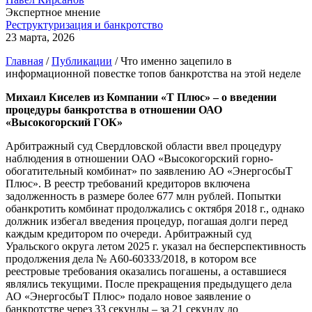
Экспертное мнение
Реструктуризация и банкротство
23 марта, 2026
Главная
/
Публикации
/
Что именно зацепило в
информационной повестке топов банкротства на этой неделе
Михаил Киселев из Компании «Т Плюс» – о введении
процедуры банкротства в отношении ОАО
«Высокогорский ГОК»
Арбитражный суд Свердловской области ввел процедуру
наблюдения в отношении ОАО «Высокогорский горно-
обогатительный комбинат» по заявлению АО «ЭнергосбыТ
Плюс». В реестр требований кредиторов включена
задолженность в размере более 677 млн рублей. Попытки
обанкротить комбинат продолжались с октября 2018 г., однако
должник избегал введения процедур, погашая долги перед
каждым кредитором по очереди. Арбитражный суд
Уральского округа летом 2025 г. указал на бесперспективность
продолжения дела № А60-60333/2018, в котором все
реестровые требования оказались погашены, а оставшиеся
являлись текущими. После прекращения предыдущего дела
АО «ЭнергосбыТ Плюс» подало новое заявление о
банкротстве через 33 секунды – за 21 секунду до