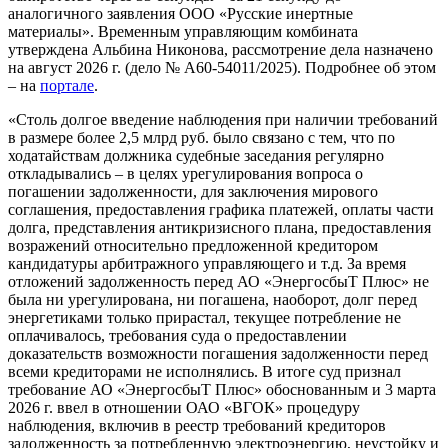
аналогичного заявления ООО «Русские инертные
материалы». Временным управляющим комбината
утверждена Альбина Никонова, рассмотрение дела назначено
на август 2026 г. (дело № А60-54011/2025). Подробнее об этом
– на
портале
.
«Столь долгое введение наблюдения при наличии требований
в размере более 2,5 млрд руб. было связано с тем, что по
ходатайствам должника судебные заседания регулярно
откладывались – в целях урегулирования вопроса о
погашении задолженности, для заключения мирового
соглашения, предоставления графика платежей, оплаты части
долга, представления антикризисного плана, предоставления
возражений относительно предложенной кредитором
кандидатуры арбитражного управляющего и т.д. За время
отложений задолженность перед АО «ЭнергосбыТ Плюс» не
была ни урегулирована, ни погашена, наоборот, долг перед
энергетиками только прирастал, текущее потребление не
оплачивалось, требования суда о предоставлении
доказательств возможности погашения задолженности перед
всеми кредиторами не исполнялись. В итоге суд признал
требование АО «ЭнергосбыТ Плюс» обоснованным и 3 марта
2026 г. ввел в отношении ОАО «ВГОК» процедуру
наблюдения, включив в реестр требований кредиторов
задолженность за потребленную электроэнергию, неустойку и