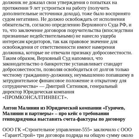
должник не доказал свои утверждения о попытках на
протяжении 9 лет устроиться на работу (получить
дополнительные источники дохода), тоже было воспринято
судом негативно. Не должно освобождать от исполнения
обязательств, согласно определению Верховного Суда РФ, и
то, что заключение договоров поручительства (впоследствии
признанные недействительными) не нанесло ущерба
интересам кредиторов, так как правовое значение для
освобождения от ответственности имеют намерения
должника, которые не отвечали признаку добросовестности.
Таким образом, Верховный Суд напомнил, что
законодательство о банкротстве устанавливает стандарт
добросовестности, позволяя освободиться от долгов только
честному гражданину-должнику, неумышленно попавшему в
затруднительное финансовое положение и открытому для
сотрудничества» — Дмитрий Ситников, генеральный
директор Юридическая компания
«ПРОМКОНСАЛТИНВЕСТ».
Антон Малинин из Юридической компании «Гуричев,
Малинин и партнеры» – про кейс о требовании
генподрядчика выставить счета-фактуры по договору
ООО ГК «Строительное управление-555» заключило с ООО
«ГарантСтрой» три договора подряда на общую сумму около