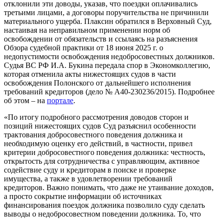
отклонили эти доводы, указав, что поездки оплачивались
третьими лицами, а договоры поручительства не причинили
материального ущерба. Плаксин обратился в Верховный Суд,
настаивая на неправильном применении норм об
освобождении от обязательств и ссылаясь на разъяснения
Обзора судебной практики от 18 июня 2025 г. о
недопустимости освобождения недобросовестных должников.
Судья ВС РФ И.А. Букина передала спор в Экономколлегию,
которая отменила акты нижестоящих судов в части
освобождения Полонского от дальнейшего исполнения
требований кредиторов (дело № А40-230236/2015). Подробнее
об этом – на
портале
.
«По итогу подробного рассмотрения доводов сторон и
позиций нижестоящих судов Суд разъяснил особенности
трактования добросовестного поведения должника и
необходимую оценку его действий, в частности, привел
критерии добросовестного поведения должника: честность,
открытость для сотрудничества с управляющим, активное
содействие суду и кредиторам в поиске и проверке
имущества, а также в удовлетворении требований
кредиторов. Важно понимать, что даже не утаивание доходов,
а просто сокрытие информации об источниках
финансирования поездок должника позволило суду сделать
выводы о недобросовестном поведении должника. То, что