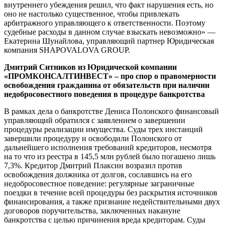
внутреннего убеждения решил, что факт нарушения есть, но
оно не настолько существенное, чтобы привлекать
арбитражного управляющего к ответственности. Поэтому
судебные расходы в данном случае взыскать невозможно» —
Екатерина Шунайлова, управляющий партнер Юридическая
компания SHAPOVALOVA GROUP.
Дмитрий Ситников из Юридической компании
«ПРОМКОНСАЛТИНВЕСТ» – про спор о правомерности
освобождения гражданина от обязательств при наличии
недобросовестного поведения в процедуре банкротства
В рамках дела о банкротстве Дениса Полонского финансовый
управляющий обратился с заявлением о завершении
процедуры реализации имущества. Суды трех инстанций
завершили процедуру и освободили Полонского от
дальнейшего исполнения требований кредиторов, несмотря
на то что из реестра в 145,5 млн рублей было погашено лишь
7,3%. Кредитор Дмитрий Плаксин возразил против
освобождения должника от долгов, сославшись на его
недобросовестное поведение: регулярные заграничные
поездки в течение всей процедуры без раскрытия источников
финансирования, а также признание недействительными двух
договоров поручительства, заключенных накануне
банкротства с целью причинения вреда кредиторам. Суды