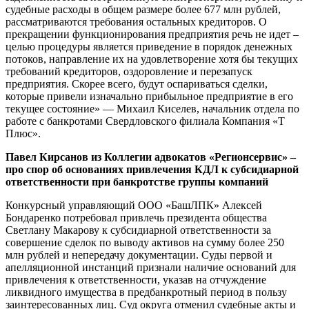
судебные расходы в общем размере более 677 млн рублей,
рассматриваются требования остальных кредиторов. О
прекращении функционирования предприятия речь не идет –
целью процедуры является приведение в порядок денежных
потоков, направление их на удовлетворение хотя бы текущих
требований кредиторов, оздоровление и перезапуск
предприятия. Скорее всего, будут оспариваться сделки,
которые привели изначально прибыльное предприятие в его
текущее состояние» — Михаил Киселев, начальник отдела по
работе с банкротами Свердловского филиала Компания «Т
Плюс».
Павел Кирсанов из Коллегии адвокатов «Регионсервис» –
про спор об основаниях привлечения КДЛ к субсидиарной
ответственности при банкротстве группы компаний
Конкурсный управляющий ООО «БашЛПК» Алексей
Бондаренко потребовал привлечь президента общества
Светлану Макарову к субсидиарной ответственности за
совершение сделок по выводу активов на сумму более 250
млн рублей и непередачу документации. Суды первой и
апелляционной инстанций признали наличие оснований для
привлечения к ответственности, указав на отчуждение
ликвидного имущества в предбанкротный период в пользу
заинтересованных лиц. Суд округа отменил судебные акты и