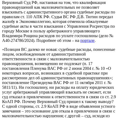
Верховный Суд РФ, настаивая на том, что квалификация
правонарушений как малозначительных не позволяет
взыскивать с административного органа судебные расходы по
правилам ст. 110 АПК РФ. Судья ВС РФ Д.В. Тютин передал
жалобу в Экономколлегию, которая отменила обжалуемые
судебные акты в части взыскания с Управления Росреестра по
городу Москве в пользу арбитражного управляющего
Владимира Рощина расходов по уплате госпошлины (дело №
А40-274786/2024). Подробнее об этом – на
портале
.
«Позиция ВС далеко не новая: судебные расходы, понесенные
лицом, освобожденным от административной
ответственности в связи с малозначительностью
правонарушения, возмещению не подлежат (п. 17
постановления Пленума ВАС РФ от 2 июня 2004 г. № 10 «О
некоторых вопросах, возникших в судебной практике при
рассмотрении дел об административных правонарушениях»;
постановление Президиума ВАС РФ от 11 октября 2011 г. №
5811/11). Ни госпошлину, ни расходы на оплату юридических
услуг арбитражный управляющий взыскать не сможет, если
суд отказал в привлечении к ответственности в связи со ст. 2.9
КоАП РФ. Почему Верховный Суд пришел к такому выводу?
С одной стороны, ст. 2.9 КоАП РФ в виде объявления устного
замечания – это основание для отказа в привлечении в связи с
малозначительностью нарушения; с другой – суд, исходя из