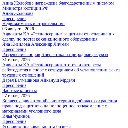
Анна Жолобова награждена благодарственным письмом
Министра юстиции РФ
Анна Жолобова
Пресс-релиз
Недвижимость и строительство
03 августа, 2026
Адвокаты КА «Регионсервис» защитили от оспаривания
сделку по поставке санкционного оборудования
Яна Кизилова
Александр Личман
Пресс-релиз
Разрешение споров
Энергетика и природные ресурсы
31 июля, 2026
Адвокаты КА «Регионсервис» отстояли интересы
работодателя в споре с сотрудником об установлении факта
трудовых отношений
Дарья Балмашнова
Айкануш Мрдеян
Пресс-релиз
Частные клиенты
27 июля, 2026
Коллегия адвокатов «Регионсервис» добилась сохранения
права подзащитного на полноценное ознакомление с
материалами уголовного дела
Илья Чудинов
Пресс-релиз
Уголовно-правовая защита бизнеса