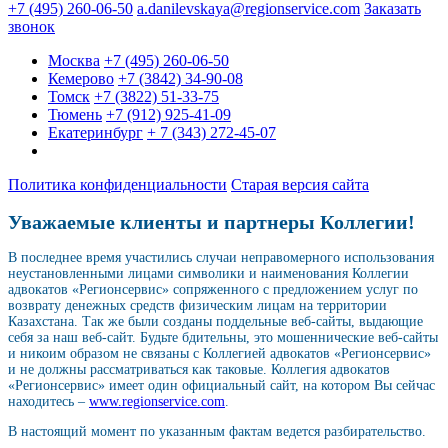
+7 (495) 260-06-50
a.danilevskaya@regionservice.com
Заказать
звонок
Москва
+7 (495) 260-06-50
Кемерово
+7 (3842) 34-90-08
Томск
+7 (3822) 51-33-75
Тюмень
+7 (912) 925-41-09
Екатеринбург
+ 7 (343) 272-45-07
Политика конфиденциальности
Старая версия сайта
Уважаемые клиенты и партнеры Коллегии!
В последнее время участились случаи неправомерного использования
неустановленными лицами символики и наименования Коллегии
адвокатов «Регионсервис» сопряженного с предложением услуг по
возврату денежных средств физическим лицам на территории
Казахстана. Так же были созданы поддельные веб-сайты, выдающие
себя за наш веб-сайт. Будьте бдительны, это мошеннические веб-сайты
и никоим образом не связаны с Коллегией адвокатов «Регионсервис»
и не должны рассматриваться как таковые. Коллегия адвокатов
«Регионсервис» имеет один официальный сайт, на котором Вы сейчас
находитесь –
www.regionservice.com
.
В настоящий момент по указанным фактам ведется разбирательство.