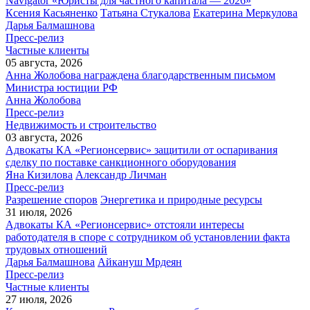
Navigator «Юристы для частного капитала — 2026»
Ксения Касьяненко
Татьяна Стукалова
Екатерина Меркулова
Дарья Балмашнова
Пресс-релиз
Частные клиенты
05 августа, 2026
Анна Жолобова награждена благодарственным письмом
Министра юстиции РФ
Анна Жолобова
Пресс-релиз
Недвижимость и строительство
03 августа, 2026
Адвокаты КА «Регионсервис» защитили от оспаривания
сделку по поставке санкционного оборудования
Яна Кизилова
Александр Личман
Пресс-релиз
Разрешение споров
Энергетика и природные ресурсы
31 июля, 2026
Адвокаты КА «Регионсервис» отстояли интересы
работодателя в споре с сотрудником об установлении факта
трудовых отношений
Дарья Балмашнова
Айкануш Мрдеян
Пресс-релиз
Частные клиенты
27 июля, 2026