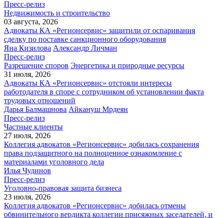
Пресс-релиз
Недвижимость и строительство
03 августа, 2026
Адвокаты КА «Регионсервис» защитили от оспаривания
сделку по поставке санкционного оборудования
Яна Кизилова
Александр Личман
Пресс-релиз
Разрешение споров
Энергетика и природные ресурсы
31 июля, 2026
Адвокаты КА «Регионсервис» отстояли интересы
работодателя в споре с сотрудником об установлении факта
трудовых отношений
Дарья Балмашнова
Айкануш Мрдеян
Пресс-релиз
Частные клиенты
27 июля, 2026
Коллегия адвокатов «Регионсервис» добилась сохранения
права подзащитного на полноценное ознакомление с
материалами уголовного дела
Илья Чудинов
Пресс-релиз
Уголовно-правовая защита бизнеса
23 июля, 2026
Коллегия адвокатов «Регионсервис» добилась отмены
обвинительного вердикта коллегии присяжных заседателей, и