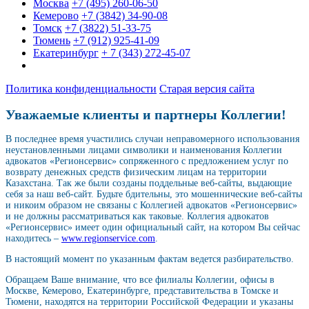
Москва
+7 (495) 260-06-50
Кемерово
+7 (3842) 34-90-08
Томск
+7 (3822) 51-33-75
Тюмень
+7 (912) 925-41-09
Екатеринбург
+ 7 (343) 272-45-07
Политика конфиденциальности
Старая версия сайта
Уважаемые клиенты и партнеры Коллегии!
В последнее время участились случаи неправомерного использования
неустановленными лицами символики и наименования Коллегии
адвокатов «Регионсервис» сопряженного с предложением услуг по
возврату денежных средств физическим лицам на территории
Казахстана. Так же были созданы поддельные веб-сайты, выдающие
себя за наш веб-сайт. Будьте бдительны, это мошеннические веб-сайты
и никоим образом не связаны с Коллегией адвокатов «Регионсервис»
и не должны рассматриваться как таковые. Коллегия адвокатов
«Регионсервис» имеет один официальный сайт, на котором Вы сейчас
находитесь –
www.regionservice.com
.
В настоящий момент по указанным фактам ведется разбирательство.
Обращаем Ваше внимание, что все филиалы Коллегии, офисы в
Москве, Кемерово, Екатеринбурге, представительства в Томске и
Тюмени, находятся на территории Российской Федерации и указаны