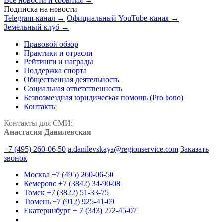
Все новости и события →
Подписка на новости
Telegram-канал →
Официальный YouTube-канал →
Земельный клуб →
Правовой обзор
Практики и отрасли
Рейтинги и награды
Поддержка спорта
Общественная деятельность
Социальная ответственность
Безвозмездная юридическая помощь (Pro bono)
Контакты
Контакты для СМИ:
Анастасия Данилевская
+7 (495) 260-06-50
a.danilevskaya@regionservice.com
Заказать
звонок
Москва
+7 (495) 260-06-50
Кемерово
+7 (3842) 34-90-08
Томск
+7 (3822) 51-33-75
Тюмень
+7 (912) 925-41-09
Екатеринбург
+ 7 (343) 272-45-07