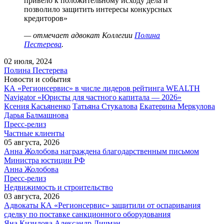
привело к положительному исходу дела и
позволило защитить интересы конкурсных
кредиторов»
— отмечает адвокат Коллегии
Полина
Пестерева
.
02 июля, 2024
Полина Пестерева
Новости и события
КА «Регионсервис» в числе лидеров рейтинга WEALTH
Navigator «Юристы для частного капитала — 2026»
Ксения Касьяненко
Татьяна Стукалова
Екатерина Меркулова
Дарья Балмашнова
Пресс-релиз
Частные клиенты
05 августа, 2026
Анна Жолобова награждена благодарственным письмом
Министра юстиции РФ
Анна Жолобова
Пресс-релиз
Недвижимость и строительство
03 августа, 2026
Адвокаты КА «Регионсервис» защитили от оспаривания
сделку по поставке санкционного оборудования
Яна Кизилова
Александр Личман