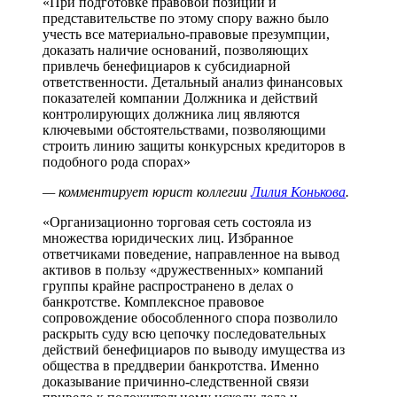
«При подготовке правовой позиции и
представительстве по этому спору важно было
учесть все материально-правовые презумпции,
доказать наличие оснований, позволяющих
привлечь бенефициаров к субсидиарной
ответственности. Детальный анализ финансовых
показателей компании Должника и действий
контролирующих должника лиц являются
ключевыми обстоятельствами, позволяющими
строить линию защиты конкурсных кредиторов в
подобного рода спорах»
— комментирует юрист коллегии
Лилия Конькова
.
«Организационно торговая сеть состояла из
множества юридических лиц. Избранное
ответчиками поведение, направленное на вывод
активов в пользу «дружественных» компаний
группы крайне распространено в делах о
банкротстве. Комплексное правовое
сопровождение обособленного спора позволило
раскрыть суду всю цепочку последовательных
действий бенефициаров по выводу имущества из
общества в преддверии банкротства. Именно
доказывание причинно-следственной связи