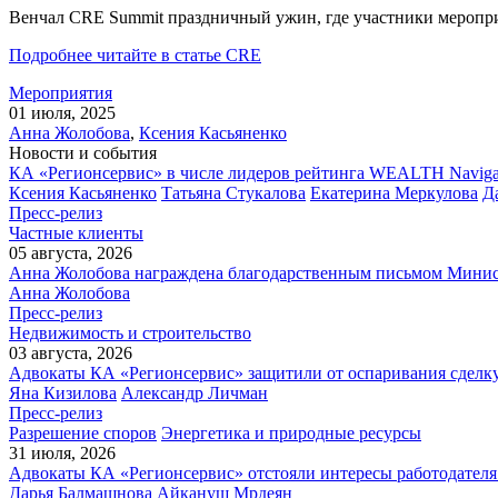
Венчал CRE Summit праздничный ужин, где участники меропри
Подробнее читайте в статье CRE
Мероприятия
01 июля, 2025
Анна Жолобова
,
Ксения Касьяненко
Новости и события
КА «Регионсервис» в числе лидеров рейтинга WEALTH Naviga
Ксения Касьяненко
Татьяна Стукалова
Екатерина Меркулова
Д
Пресс-релиз
Частные клиенты
05 августа, 2026
Анна Жолобова награждена благодарственным письмом Мини
Анна Жолобова
Пресс-релиз
Недвижимость и строительство
03 августа, 2026
Адвокаты КА «Регионсервис» защитили от оспаривания сделку
Яна Кизилова
Александр Личман
Пресс-релиз
Разрешение споров
Энергетика и природные ресурсы
31 июля, 2026
Адвокаты КА «Регионсервис» отстояли интересы работодателя
Дарья Балмашнова
Айкануш Мрдеян