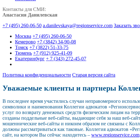
Контакты для СМИ:
Анастасия Данилевская
+7 (495) 260-06-50
a.danilevskaya@regionservice.com
Заказать зв
Москва
+7 (495) 260-06-50
Кемерово
+7 (3842) 34-90-08
Томск
+7 (3822) 51-33-75
Тюмень
+7 (912) 925-41-09
Екатеринбург
+ 7 (343) 272-45-07
Политика конфиденциальности
Старая версия сайта
Уважаемые клиенты и партнеры Колле
В последнее время участились случаи неправомерного исполь
символики и наименования Коллегии адвокатов «Регионсерви
услуг по возврату денежных средств физическим лицам на тер
созданы поддельные веб-сайты, выдающие себя за наш веб-сайт.
мошеннические веб-сайты и никоим образом не связаны с Колл
должны рассматриваться как таковые. Коллегия адвокатов «Р
сайт, на котором Вы сейчас находитесь –
www.regionservice.com