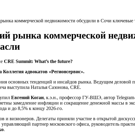
рынка коммерческой недвижимости обсудили в Сочи ключевые 
ий рынка коммерческой недви
расли
ие
CRE Summit: What’s the future?
Коллегия адвокатов «Регионсервис».
ения основных тенденций и инсайдов рынка. Ведущим деловой 
анча выступила Наталья Сазонова, CRE.
тупил
Евгений Коган
, к.э.н., профессор ГУ-ВШЭ, автор Telegram
аметны замедление инфляции и сокращение денежной массы в эко
да и до 8,5% к концу 2026-го.
атов и визионеров. Делегаты приняли участие в открытой дискус
и управляющий партнер московского офиса, руководитель практ
ко
.