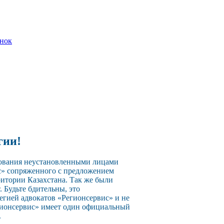
онок
гии!
зования неустановленными лицами
с» сопряженного с предложением
ритории Казахстана. Так же были
 Будьте бдительны, это
егией адвокатов «Регионсервис» и не
егионсервис» имеет один официальный
.