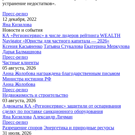
устранение недостатков».
Пресс-релиз
12 декабря, 2022
Яна Кизилова
Новости и события
КА «Регионсервис» в числе лидеров рейтинга WEALTH
Navigator «Юристы для частного капитала — 2026»
Ксения Касьяненко
Татьяна Стукалова
Екатерина Меркулова
Дарья Балмашнова
Пресс-релиз
Частные клиенты
05 августа, 2026
Анна Жолобова награждена благодарственным письмом
Министра юстиции РФ
Анна Жолобова
Пресс-релиз
Недвижимость и строительство
03 августа, 2026
Адвокаты КА «Регионсервис» защитили от оспаривания
сделку по поставке санкционного оборудования
Яна Кизилова
Александр Личман
Пресс-релиз
Разрешение споров
Энергетика и природные ресурсы
31 июля, 2026