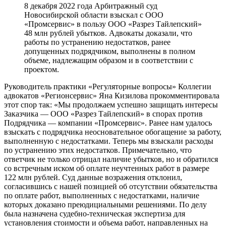
8 декабря 2022 года Арбитражный суд
Новосибирской области взыскал с ООО
«Промсервис» в пользу ООО «Разрез Тайлепский»
48 млн рублей убытков. Адвокаты доказали, что
работы по устранению недостатков, ранее
допущенных подрядчиком, выполнены в полном
объеме, надлежащим образом и в соответствии с
проектом.
Руководитель практики «Регуляторные вопросы» Коллегии
адвокатов «Регионсервис» Яна Кизилова прокомментировала
этот спор так: «Мы продолжаем успешно защищать интересы
Заказчика — ООО «Разрез Тайлепский» в спорах против
Подрядчика — компании «Промсервис». Ранее нам удалось
взыскать с подрядчика неосновательное обогащение за работу,
выполненную с недостатками. Теперь мы взыскали расходы
по устранению этих недостатков. Примечательно, что
ответчик не только отрицал наличие убытков, но и обратился
со встречным иском об оплате неучтенных работ в размере
122 млн рублей. Суд данные возражения отклонил,
согласившись с нашей позицией об отсутствии обязательства
по оплате работ, выполненных с недостатками, наличие
которых доказано преюдициальными решениями. По делу
была назначена судебно-техническая экспертиза для
установления стоимости и объема работ, направленных на