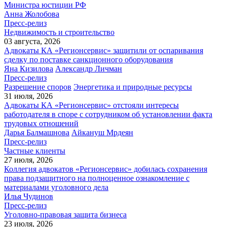
Министра юстиции РФ
Анна Жолобова
Пресс-релиз
Недвижимость и строительство
03 августа, 2026
Адвокаты КА «Регионсервис» защитили от оспаривания
сделку по поставке санкционного оборудования
Яна Кизилова
Александр Личман
Пресс-релиз
Разрешение споров
Энергетика и природные ресурсы
31 июля, 2026
Адвокаты КА «Регионсервис» отстояли интересы
работодателя в споре с сотрудником об установлении факта
трудовых отношений
Дарья Балмашнова
Айкануш Мрдеян
Пресс-релиз
Частные клиенты
27 июля, 2026
Коллегия адвокатов «Регионсервис» добилась сохранения
права подзащитного на полноценное ознакомление с
материалами уголовного дела
Илья Чудинов
Пресс-релиз
Уголовно-правовая защита бизнеса
23 июля, 2026