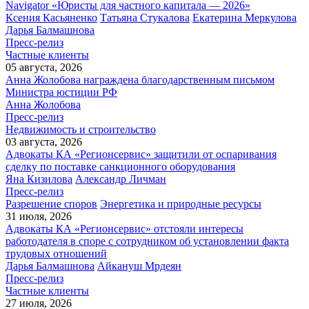
Navigator «Юристы для частного капитала — 2026»
Ксения Касьяненко
Татьяна Стукалова
Екатерина Меркулова
Дарья Балмашнова
Пресс-релиз
Частные клиенты
05 августа, 2026
Анна Жолобова награждена благодарственным письмом
Министра юстиции РФ
Анна Жолобова
Пресс-релиз
Недвижимость и строительство
03 августа, 2026
Адвокаты КА «Регионсервис» защитили от оспаривания
сделку по поставке санкционного оборудования
Яна Кизилова
Александр Личман
Пресс-релиз
Разрешение споров
Энергетика и природные ресурсы
31 июля, 2026
Адвокаты КА «Регионсервис» отстояли интересы
работодателя в споре с сотрудником об установлении факта
трудовых отношений
Дарья Балмашнова
Айкануш Мрдеян
Пресс-релиз
Частные клиенты
27 июля, 2026