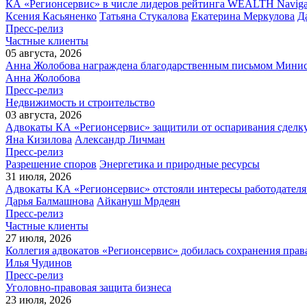
КА «Регионсервис» в числе лидеров рейтинга WEALTH Naviga
Ксения Касьяненко
Татьяна Стукалова
Екатерина Меркулова
Д
Пресс-релиз
Частные клиенты
05 августа, 2026
Анна Жолобова награждена благодарственным письмом Мини
Анна Жолобова
Пресс-релиз
Недвижимость и строительство
03 августа, 2026
Адвокаты КА «Регионсервис» защитили от оспаривания сделку
Яна Кизилова
Александр Личман
Пресс-релиз
Разрешение споров
Энергетика и природные ресурсы
31 июля, 2026
Адвокаты КА «Регионсервис» отстояли интересы работодателя
Дарья Балмашнова
Айкануш Мрдеян
Пресс-релиз
Частные клиенты
27 июля, 2026
Коллегия адвокатов «Регионсервис» добилась сохранения прав
Илья Чудинов
Пресс-релиз
Уголовно-правовая защита бизнеса
23 июля, 2026