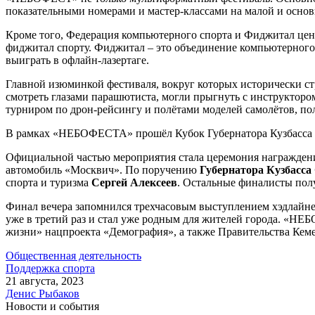
показательными номерами и мастер-классами на малой и основ
Кроме того, Федерация компьютерного спорта и Фиджитал це
фиджитал спорту. Фиджитал – это объединение компьютерного 
выиграть в офлайн-лазертаге.
Главной изюминкой фестиваля, вокруг которых исторически с
смотреть глазами парашютиста, могли прыгнуть с инструктором 
турниром по дрон-рейсингу и полётами моделей самолётов, по
В рамках «НЕБОФЕСТА» прошёл Кубок Губернатора Кузбасса п
Официальной частью мероприятия стала церемония награжден
автомобиль «Москвич». По поручению
Губернатора Кузбасса
спорта и туризма
Сергей Алексеев
. Остальные финалисты пол
Финал вечера запомнился трехчасовым выступлением хэдлайн
уже в третий раз и стал уже родным для жителей города. «Н
жизни» нацпроекта «Демография», а также Правительства Кем
Общественная деятельность
Поддержка спорта
21 августа, 2023
Денис Рыбаков
Новости и события