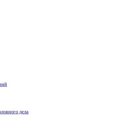
ений
оловного дела