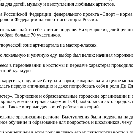
ния для детей, музыку и выступления любимых артистов.
Российской Федерации, федерального проекта «Спорт – норма 
рово и Федерации парашютного спорта России.
итель мог найти себе занятие по душе. На ярмарке изделий руч
 собрав больше 70 участников.
ворческой зоне арт-квартала на мастер-классах.
ную локальную и уличную еду, выбор был велик: начиная мороже
ееся в переодевании в костюмы и передаче характера) проводил
енной культуры.
карусель, надувные батуты и горки, сахарная вата и целое множ
елать первую аппликацию и даже попробовать себя в роли Ди Дж
стер». Творческие и образовательные городские организации и
Эврика», компьютерная академия ТОП, мобильный автогородок,
и. Также впервые для гостей работал лекторий.
ельные организации региона. Выступления были поделены на дв
ое обучение и образование для подростков и школьников, чему 
онцепцией в этом году являлась его мультиспортивность: в зо