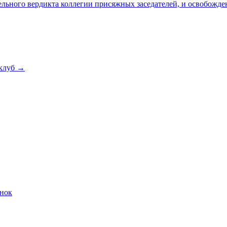
льного вердикта коллегии присяжных заседателей, и освобожде
клуб →
онок