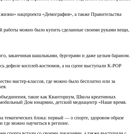
жизни» нацпроекта «Демография», а также Правительства
ной работы можно было купить сделанные своими руками вещи,
ного, заканчивая шашлыками, бургерами и даже целым бараном.
ось дефиле косплей-костюмов, а на сцене выступали K-POP
ество мастер-классов, где можно было бесплатно или за
ея.
 объединения, такие как Кванториум, Школа креативных
 мобильный Дом юнармии, детский медиацентр «Наше время.
а тематических блока: первый — о спорте, здоровом образе
и где можно научиться в регионе.
не спорта встали со своими локациями, а также выступили с