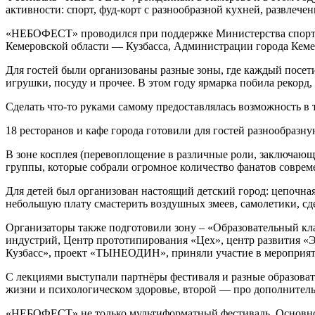
активности: спорт, фуд-корт с разнообразной кухней, развлече
«НЕБОФЕСТ» проводился при поддержке Министерства спорта 
Кемеровской области — Кузбасса, Администрации города Кеме
Для гостей были организованы разные зоны, где каждый посет
игрушки, посуду и прочее. В этом году ярмарка побила рекорд,
Сделать что-то руками самому предоставлялась возможность в т
18 ресторанов и кафе города готовили для гостей разнообраз
В зоне косплея (перевоплощение в различные роли, заключающ
группы, которые собрали огромное количество фанатов соврем
Для детей был организован настоящий детский город: цепочная 
небольшую плату смастерить воздушных змеев, самолетики, сд
Организаторы также подготовили зону – «Образовательный кла
индустрий, Центр прототипирования «Цех», центр развития «
Кузбасс», проект «ТЫНЕОДИН», приняли участие в мероприяти
С лекциями выступали партнёры фестиваля и разные образоват
жизни и психологическом здоровье, второй — про дополнительн
«НЕБОФЕСТ» не только мультиформатный фестиваль. Основной к