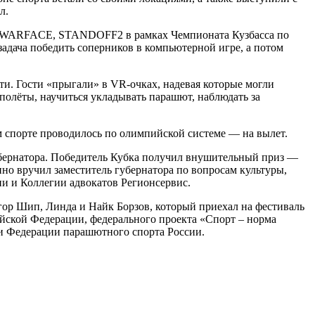
л.
O, WARFACE, STANDOFF2 в рамках Чемпионата Кузбасса по
задача победить соперников в компьютерной игре, а потом
. Гости «прыгали» в VR-очках, надевая которые могли
 полёты, научиться укладывать парашют, наблюдать за
спорте проводилось по олимпийской системе — на вылет.
бернатора. Победитель Кубка получил внушительный приз —
но вручил заместитель губернатора по вопросам культуры,
и и Коллегии адвокатов Регионсервис.
ор Шип, Линда и Найк Борзов, который приехал на фестиваль
йской Федерации, федерального проекта «Спорт – норма
 и Федерации парашютного спорта России.