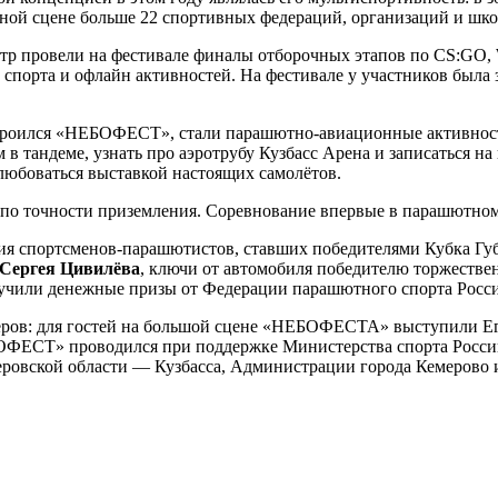
ной сцене больше 22 спортивных федераций, организаций и шко
нтр провели на фестивале финалы отборочных этапов по CS:G
спорта и офлайн активностей. На фестивале у участников была 
троился «НЕБОФЕСТ», стали парашютно-авиационные активности
в тандеме, узнать про аэротрубу Кузбасс Арена и записаться на
любоваться выставкой настоящих самолётов.
о точности приземления. Соревнование впервые в парашютном 
ия спортсменов-парашютистов, ставших победителями Кубка Гу
 Сергея Цивилёва
, ключи от автомобиля победителю торжествен
учили денежные призы от Федерации парашютного спорта Росси
еров: для гостей на большой сцене «НЕБОФЕСТА» выступили Ег
ЕБОФЕСТ» проводился при поддержке Министерства спорта Росси
еровской области — Кузбасса, Администрации города Кемерово