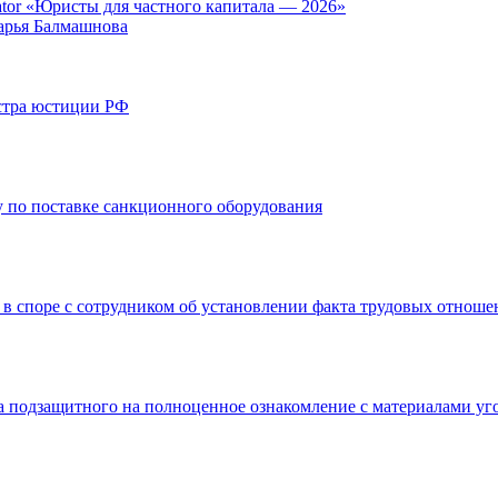
tor «Юристы для частного капитала — 2026»
арья Балмашнова
стра юстиции РФ
 по поставке санкционного оборудования
 в споре с сотрудником об установлении факта трудовых отнош
а подзащитного на полноценное ознакомление с материалами уг