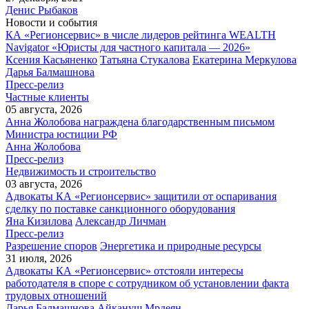
Денис Рыбаков
Новости и события
КА «Регионсервис» в числе лидеров рейтинга WEALTH
Navigator «Юристы для частного капитала — 2026»
Ксения Касьяненко
Татьяна Стукалова
Екатерина Меркулова
Дарья Балмашнова
Пресс-релиз
Частные клиенты
05 августа, 2026
Анна Жолобова награждена благодарственным письмом
Министра юстиции РФ
Анна Жолобова
Пресс-релиз
Недвижимость и строительство
03 августа, 2026
Адвокаты КА «Регионсервис» защитили от оспаривания
сделку по поставке санкционного оборудования
Яна Кизилова
Александр Личман
Пресс-релиз
Разрешение споров
Энергетика и природные ресурсы
31 июля, 2026
Адвокаты КА «Регионсервис» отстояли интересы
работодателя в споре с сотрудником об установлении факта
трудовых отношений
Дарья Балмашнова
Айкануш Мрдеян