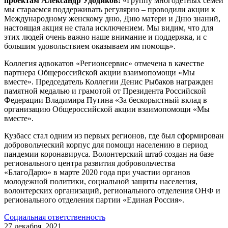
проектам Александр Удодиков:
«Группу многодетных семей
мы стараемся поддерживать регулярно – проводили акции к
Международному женскому дню, Дню матери и Дню знаний,
настоящая акция не стала исключением. Мы видим, что для
этих людей очень важно наше внимание и поддержка, и с
большим удовольствием оказываем им помощь».
Коллегия адвокатов «Регионсервис» отмечена в качестве
партнера Общероссийской акции взаимопомощи «Мы
вместе». Председатель Коллегии Денис Рыбаков награжден
памятной медалью и грамотой от Президента Российской
Федерации Владимира Путина «За бескорыстный вклад в
организацию Общероссийской акции взаимопомощи «Мы
вместе».
Кузбасс стал одним из первых регионов, где был сформирован
добровольческий корпус для помощи населению в период
пандемии коронавируса. Волонтерский штаб создан на базе
регионального центра развития добровольчества
«БлагоДарю» в марте 2020 года при участии органов
молодежной политики, социальной защиты населения,
волонтерских организаций, регионального отделения ОНФ и
регионального отделения партии «Единая Россия».
Социальная ответственность
27 декабря, 2021