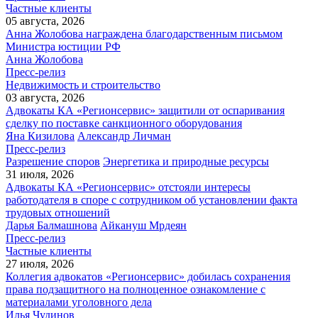
Частные клиенты
05 августа, 2026
Анна Жолобова награждена благодарственным письмом
Министра юстиции РФ
Анна Жолобова
Пресс-релиз
Недвижимость и строительство
03 августа, 2026
Адвокаты КА «Регионсервис» защитили от оспаривания
сделку по поставке санкционного оборудования
Яна Кизилова
Александр Личман
Пресс-релиз
Разрешение споров
Энергетика и природные ресурсы
31 июля, 2026
Адвокаты КА «Регионсервис» отстояли интересы
работодателя в споре с сотрудником об установлении факта
трудовых отношений
Дарья Балмашнова
Айкануш Мрдеян
Пресс-релиз
Частные клиенты
27 июля, 2026
Коллегия адвокатов «Регионсервис» добилась сохранения
права подзащитного на полноценное ознакомление с
материалами уголовного дела
Илья Чудинов