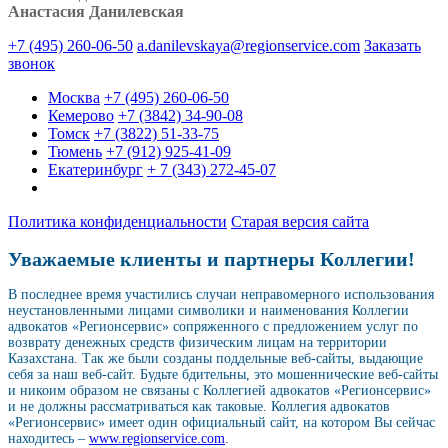
Анастасия Данилевская
+7 (495) 260-06-50
a.danilevskaya@regionservice.com
Заказать
звонок
Москва
+7 (495) 260-06-50
Кемерово
+7 (3842) 34-90-08
Томск
+7 (3822) 51-33-75
Тюмень
+7 (912) 925-41-09
Екатеринбург
+ 7 (343) 272-45-07
Политика конфиденциальности
Старая версия сайта
Уважаемые клиенты и партнеры Коллегии!
В последнее время участились случаи неправомерного использования
неустановленными лицами символики и наименования Коллегии
адвокатов «Регионсервис» сопряженного с предложением услуг по
возврату денежных средств физическим лицам на территории
Казахстана. Так же были созданы поддельные веб-сайты, выдающие
себя за наш веб-сайт. Будьте бдительны, это мошеннические веб-сайты
и никоим образом не связаны с Коллегией адвокатов «Регионсервис»
и не должны рассматриваться как таковые. Коллегия адвокатов
«Регионсервис» имеет один официальный сайт, на котором Вы сейчас
находитесь –
www.regionservice.com
.