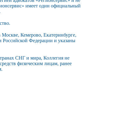
егией адвокатов «Регионсервис» и не
егионсервис» имеет один официальный
.
ство.
 Москве, Кемерово, Екатеринбурге,
ии Российской Федерации и указаны
странах СНГ и мира, Коллегия не
 средств физическим лицам, ранее
м.