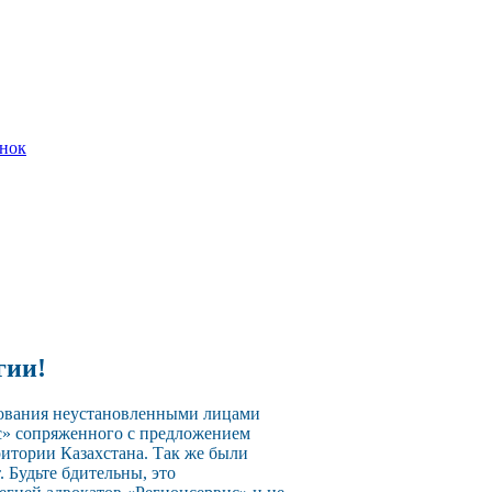
онок
гии!
зования неустановленными лицами
с» сопряженного с предложением
ритории Казахстана. Так же были
 Будьте бдительны, это