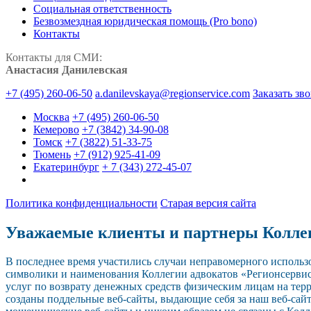
Социальная ответственность
Безвозмездная юридическая помощь (Pro bono)
Контакты
Контакты для СМИ:
Анастасия Данилевская
+7 (495) 260-06-50
a.danilevskaya@regionservice.com
Заказать зв
Москва
+7 (495) 260-06-50
Кемерово
+7 (3842) 34-90-08
Томск
+7 (3822) 51-33-75
Тюмень
+7 (912) 925-41-09
Екатеринбург
+ 7 (343) 272-45-07
Политика конфиденциальности
Старая версия сайта
Уважаемые клиенты и партнеры Колле
В последнее время участились случаи неправомерного исполь
символики и наименования Коллегии адвокатов «Регионсерви
услуг по возврату денежных средств физическим лицам на тер
созданы поддельные веб-сайты, выдающие себя за наш веб-сайт.