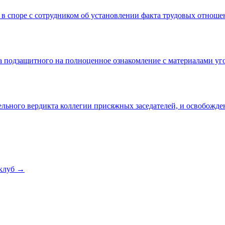
 в споре с сотрудником об установлении факта трудовых отнош
а подзащитного на полноценное ознакомление с материалами уг
льного вердикта коллегии присяжных заседателей, и освобожде
клуб →