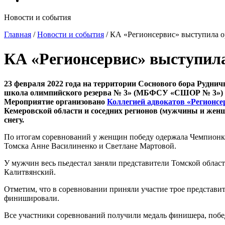
Новости и события
Главная
/
Новости и события
/
КА «Регионсервис» выступила о
КА «Регионсервис» выступила
23 февраля 2022 года на территории Соснового бора Рудни
школа олимпийского резерва № 3» (МБФСУ «СШОР № 3») со
Мероприятие организовано
Коллегией адвокатов «Регионсе
Кемеровской области и соседних регионов (мужчины и жен
снегу.
По итогам соревнований у женщин победу одержала Чемпионка Р
Томска Анне Василиненко и Светлане Мартовой.
У мужчин весь пьедестал заняли представители Томской обла
Калитвянский.
Отметим, что в соревновании приняли участие трое представ
финишировали.
Все участники соревнований получили медаль финишера, побе