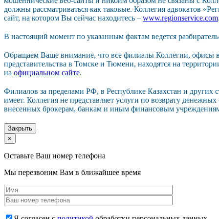
мошеннические веб-сайты и никоим образом не связаны с Колл
должны рассматриваться как таковые. Коллегия адвокатов «Р
сайт, на котором Вы сейчас находитесь –
www.regionservice.com
В настоящий момент по указанным фактам ведется разбиратель
Обращаем Ваше внимание, что все филиалы Коллегии, офисы в
представительства в Томске и Тюмени, находятся на территор
на
официальном сайте
.
Филиалов за пределами РФ, в Республике Казахстан и других 
имеет. Коллегия не представляет услуги по возврату денежных
внесенных брокерам, банкам и иным финансовым учреждения
Закрыть
×
Оставьте Ваш номер телефона
Мы перезвоним Вам в ближайшее время
Я согласен с
политикой
обработки персональных данных