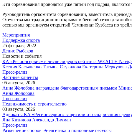
Эти соревнования проводятся уже пятый год подряд, являются
Руководитель оргкомитета соревнований, заместитель председ
Отечества мы традиционно открываем беговой сезон для любит
осенью мы организуем открытый Чемпионат Кузбасса по трейлр
Мероприятия
Поддержка спорта
25 февраля, 2022
Денис Рыбаков
Новости и события
КА «Регионсервис» в числе лидеров рейтинга WEALTH Naviga
Ксения Касьяненко
Татьяна Стукалова
Екатерина Меркулова
Д
Пресс-релиз
Частные клиенты
05 августа, 2026
Анна Жолобова награждена благодарственным письмом Мини
Анна Жолобова
Пресс-релиз
Недвижимость и строительство
03 августа, 2026
Адвокаты КА «Регионсервис» защитили от оспаривания сделку
Яна Кизилова
Александр Личман
Пресс-релиз
Разрешение споров
Энергетика и природные ресурсы