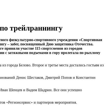
 по трейлраннингу
етного физкультурно-спортивного учреждения «Спортивная
гу – забег, посвященный Дню защитника Отечества.
е приняли участие 115 спортсменов из городов
ции с затяжными подъемами в гору пролегала по рыхлому
з города Белово. Второе и третье места достались гостьям из
ревнований Денис Шестаков, Дмитрий Попов и Константин
, Иван Шенцев и Вадим Шадрин. Все они успешно
тов «Регионсервис» и партнеров мероприятия.