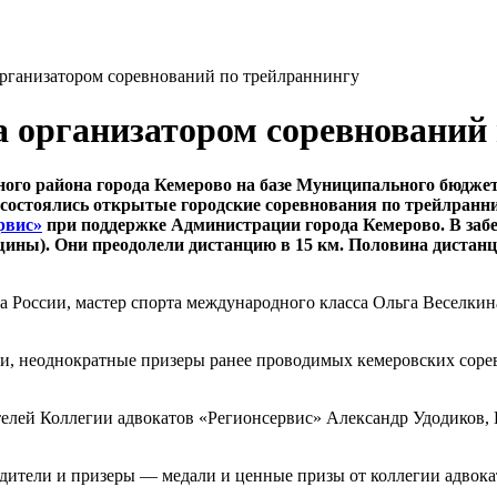
рганизатором соревнований по трейлраннингу
 организатором соревнований
чного района города Кемерово на базе Муниципального бюдж
стоялись открытые городские соревнования по трейлраннин
рвис»
при поддержке Администрации города Кемерово. В забег
щины). Они преодолели дистанцию в 15 км. Половина дистан
оссии, мастер спорта международного класса Ольга Веселкина и
сти, неоднократные призеры ранее проводимых кемеровских со
ителей Коллегии адвокатов «Регионсервис» Александр Удодиков
дители и призеры — медали и ценные призы от коллегии адвока