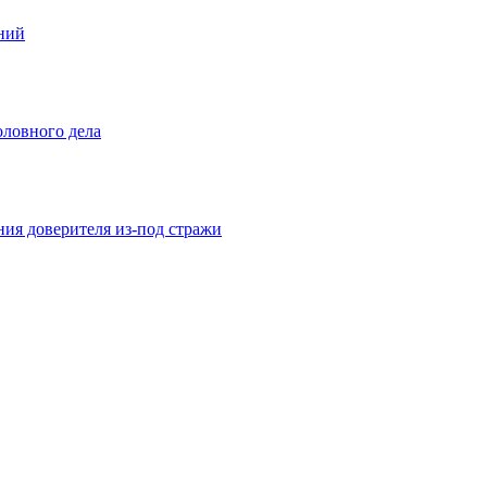
ений
оловного дела
ния доверителя из-под стражи