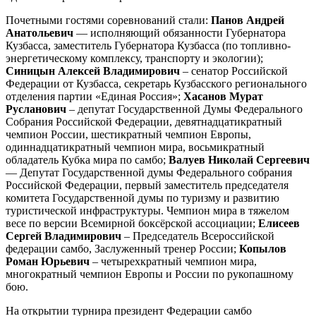
Почетными гостями соревнований стали:
Панов Андрей
Анатольевич
— исполняющий обязанности Губернатора
Кузбасса, заместитель Губернатора Кузбасса (по топливно-
энергетическому комплексу, транспорту и экологии);
Синицын Алексей Владимирович
– сенатор Российской
Федерации от Кузбасса, секретарь Кузбасского регионального
отделения партии «Единая Россия»;
Хасанов Мурат
Русланович
– депутат Государственной Думы Федерального
Собрания Российской Федерации, девятнадцатикратный
чемпион России, шестикратный чемпион Европы,
одиннадцатикратный чемпион мира, восьмикратный
обладатель Кубка мира по самбо;
Валуев Николай Сергеевич
— Депутат Государственной думы Федерального собрания
Российской Федерации, первый заместитель председателя
комитета Государственной думы по туризму и развитию
туристической инфраструктуры. Чемпион мира в тяжелом
весе по версии Всемирной боксёрской ассоциации;
Елисеев
Сергей Владимирович
– Председатель Всероссийской
федерации самбо, Заслуженный тренер России;
Копылов
Роман Юрьевич
– четырехкратный чемпион мира,
многократный чемпион Европы и России по рукопашному
бою.
На открытии турнира президент Федерации самбо