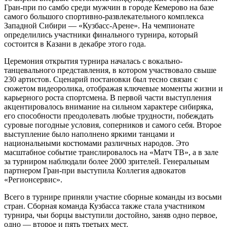
Гран-при по самбо среди мужчин в городе Кемерово на базе
самого большого спортивно-развлекательного комплекса
Западной Сибири — «Кузбасс-Арене». На чемпионате
определились участники финального турнира, который
состоится в Казани в декабре этого года.
Церемония открытия турнира началась с вокально-
танцевального представления, в котором участвовало свыше
230 артистов. Сценарий постановки был тесно связан с
сюжетом видеоролика, отображая ключевые моменты жизни и
карьерного роста спортсмена. В первой части выступления
акцентировалось внимание на сильном характере сибиряка,
его способности преодолевать любые трудности, побеждать
суровые погодные условия, соперников и самого себя. Второе
выступление было наполнено яркими танцами и
национальными костюмами различных народов. Это
масштабное событие транслировалось на «Матч ТВ», а в зале
за турниром наблюдали более 2000 зрителей. Генеральным
партнером Гран-при выступила Коллегия адвокатов
«Регионсервис».
Всего в турнире приняли участие сборные команды из восьми
стран. Сборная команда Кузбасса также стала участником
турнира, чьи борцы выступили достойно, заняв одно первое,
одно — второе и пять третьих мест.