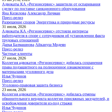
Адвокаты КА «Регионсервис» защитили от оспаривания
сделку по поставке санкционного оборудования
Яна Кизилова
Александр Личман
Пресс-релиз
Разрешение споров
Энергетика и природные ресурсы
31 июля, 2026
Адвокаты КА «Регионсервис» отстояли интересы
работодателя в споре с сотрудником об установлении факта
трудовых отношений
Дарья Балмашнова
Айкануш Мрдеян
Пресс-релиз
Частные клиенты
27 июля, 2026
Коллегия адвокатов «Регионсервис» добилась сохранения
права подзащитного на полноценное ознакомление с
материалами уголовного дела
Илья Чудинов
Пресс-релиз
Уголовно-правовая защита бизнеса
23 июля, 2026
Коллегия адвокатов «Регионсервис» добилась отмены
обвинительного вердикта коллегии присяжных заседателей, и
освобождения доверителя из-под стражи
Илья Чудинов