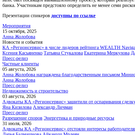
банка. Участникам предстояло определить не менее семи риско
Презентации спикеров
доступны по ссылке
Мероприятия
15 октября, 2025
Анна Жолобова
Новости и события
КА «Регионсервис» в числе лидеров рейтинга WEALTH Naviga
Ксения Касьяненко
Татьяна Стукалова
Екатерина Меркулова
Д
Пресс-релиз
Частные клиенты
05 августа, 2026
Анна Жолобова награждена благодарственным письмом Мини
Анна Жолобова
Пресс-релиз
Недвижимость и строительство
03 августа, 2026
Адвокаты КА «Регионсервис» защитили от оспаривания сделку
Яна Кизилова
Александр Личман
Пресс-релиз
Разрешение споров
Энергетика и природные ресурсы
31 июля, 2026
Адвокаты КА «Регионсервис» отстояли интересы работодателя
Дарья Балмашнова
Айкануш Мрдеян