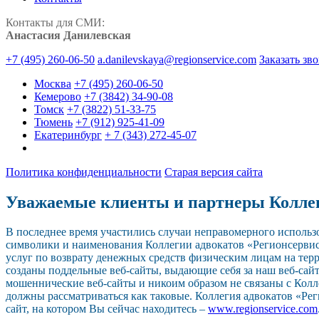
Контакты для СМИ:
Анастасия Данилевская
+7 (495) 260-06-50
a.danilevskaya@regionservice.com
Заказать зв
Москва
+7 (495) 260-06-50
Кемерово
+7 (3842) 34-90-08
Томск
+7 (3822) 51-33-75
Тюмень
+7 (912) 925-41-09
Екатеринбург
+ 7 (343) 272-45-07
Политика конфиденциальности
Старая версия сайта
Уважаемые клиенты и партнеры Колле
В последнее время участились случаи неправомерного исполь
символики и наименования Коллегии адвокатов «Регионсерви
услуг по возврату денежных средств физическим лицам на тер
созданы поддельные веб-сайты, выдающие себя за наш веб-сайт.
мошеннические веб-сайты и никоим образом не связаны с Колл
должны рассматриваться как таковые. Коллегия адвокатов «Р
сайт, на котором Вы сейчас находитесь –
www.regionservice.com