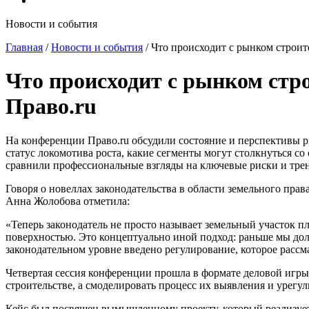
Новости и события
Главная
/
Новости и события
/
Что происходит с рынком строит
Что происходит с рынком стр
Право.ru
На конференции Право.ru обсудили состояние и перспективы р
статус локомотива роста, какие сегменты могут столкнуться с
сравнили профессиональные взгляды на ключевые риски и тре
Говоря о новеллах законодательства в области земельного пр
Анна Жолобова отметила:
«Теперь законодатель не просто называет земельный участок п
поверхностью. Это концептуально иной подход: раньше мы дол
законодательном уровне введено регулирование, которое рассм
Четвертая сессия конференции прошла в формате деловой игры,
строительстве, а смоделировать процесс их выявления и урег
Кейс был посвящен вымышленному проекту, который реализует