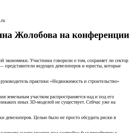
.ru
нна Жолобова на конференции
 экономики. Участники говорили о том, сохраняет ли сектор
ов — представители ведущих девелоперов и юристы, которые
, руководитель практики «Недвижимость и строительство»
ния земельным участком распространяется над и под его
 никаких иных 3D-моделей не существует. Сейчас уже на
ки девелоперов. Целью было не просто обсудить риски в
словиям задачи участок под застройку был приобретен у