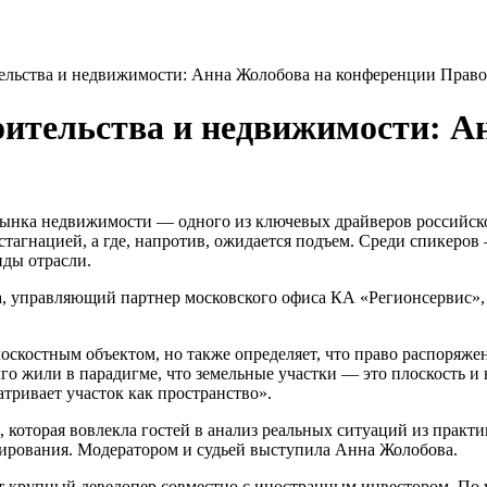
ельства и недвижимости: Анна Жолобова на конференции Право
оительства и недвижимости: А
ынка недвижимости — одного из ключевых драйверов российской
о стагнацией, а где, напротив, ожидается подъем. Среди спикер
нды отрасли.
ава, управляющий партнер московского офиса КА «Регионсервис»
лоскостным объектом, но также определяет, что право распоряже
го жили в парадигме, что земельные участки — это плоскость и
атривает участок как пространство».
 которая вовлекла гостей в анализ реальных ситуаций из практи
улирования. Модератором и судьей выступила Анна Жолобова.
 крупный девелопер совместно с иностранным инвестором. По у