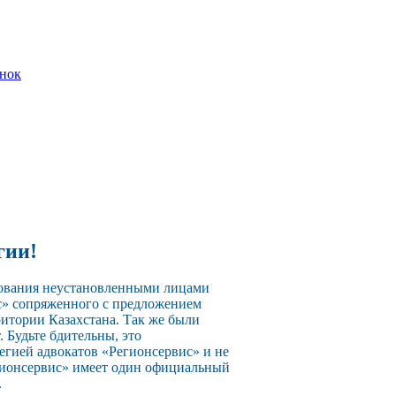
онок
гии!
зования неустановленными лицами
с» сопряженного с предложением
ритории Казахстана. Так же были
 Будьте бдительны, это
егией адвокатов «Регионсервис» и не
егионсервис» имеет один официальный
.