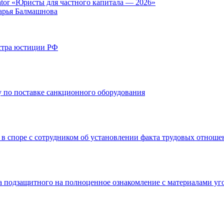
tor «Юристы для частного капитала — 2026»
арья Балмашнова
стра юстиции РФ
 по поставке санкционного оборудования
 в споре с сотрудником об установлении факта трудовых отнош
а подзащитного на полноценное ознакомление с материалами уг