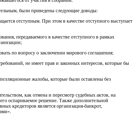
ржавшегося от участия в собрании.
ительным, были приведены следующие доводы:
щается отступным. При этом в качестве отступного выступает
ования, передаваемого в качестве отступного в рамках
ганизации;
овать по вопросу о заключении мирового соглашения;
ребований, не имеет прав и законных интересов, которые бы
 апелляционные жалобы, которые были оставлены без
ельством, как отмена и пересмотр судебных актов, на
шего оспариваемое решение. Также дополнительной
вных кредиторов является организация-банкрот,
ами».