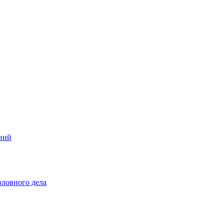
ений
оловного дела