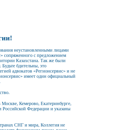
гии!
зования неустановленными лицами
с» сопряженного с предложением
ритории Казахстана. Так же были
 Будьте бдительны, это
егией адвокатов «Регионсервис» и не
егионсервис» имеет один официальный
.
ство.
 Москве, Кемерово, Екатеринбурге,
ии Российской Федерации и указаны
странах СНГ и мира, Коллегия не