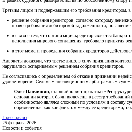
В рамках судебного разбирательства по обособленному спору п
Третьим лицом и поддержавшим его требования кредитором, в
решение собрания кредиторов, согласно которому денежно
право требования дебиторской задолженности, погашение 
в связи с тем, что организация-кредитор является банкрот
исполнения мирового соглашения, требовало принятия реш
в этот момент проведения собрания кредиторов действова
Адвокаты доказали, что третье лицо, в силу признания контр
нарушались оспариваемым решением собрания кредиторов.
Не согласившись с определением об отказе в признании недей
удовлетворения Седьмым апелляционным арбитражным судо
Олег Панчишин
, старший юрист практики «Реструктури
основании которых были включены в реестр требований 
особенностью являлся сложный по условиям и составу су
обремененная как конфликтом между её кредиторами, т
Пресс-релиз
25 февраля, 2026
Новости и события