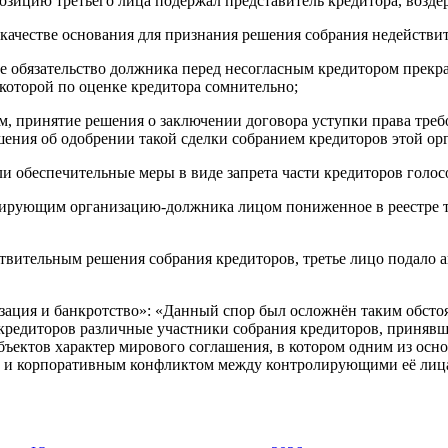
озицию третьего лица подержал представитель кредитора, возде
 качестве основания для признания решения собрания недейств
е обязательство должника перед несогласным кредитором прекра
которой по оценке кредитора сомнительно;
ом, принятие решения о заключении договора уступки права треб
ения об одобрении такой сделки собранием кредиторов этой ор
ли обеспечительные меры в виде запрета части кредиторов голос
олирующим организацию-должника лицом пониженное в реестре т
ствительным решения собрания кредиторов, третье лицо подало
м.
зация и банкротство»: «Данный спор был осложнён таким обстоят
кредиторов различные участники собрания кредиторов, приняв
бъектов характер мирового соглашения, в котором одним из осно
ак и корпоративным конфликтом между контролирующими её лиц