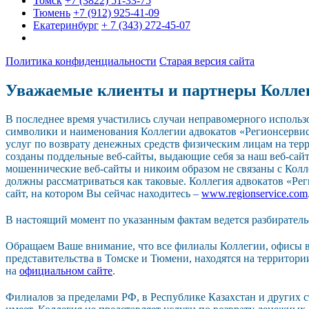
Томск
+7 (3822) 51-33-75
Тюмень
+7 (912) 925-41-09
Екатеринбург
+ 7 (343) 272-45-07
Политика конфиденциальности
Старая версия сайта
Уважаемые клиенты и партнеры Колле
В последнее время участились случаи неправомерного исполь
символики и наименования Коллегии адвокатов «Регионсерви
услуг по возврату денежных средств физическим лицам на тер
созданы поддельные веб-сайты, выдающие себя за наш веб-сайт.
мошеннические веб-сайты и никоим образом не связаны с Колл
должны рассматриваться как таковые. Коллегия адвокатов «Р
сайт, на котором Вы сейчас находитесь –
www.regionservice.com
В настоящий момент по указанным фактам ведется разбиратель
Обращаем Ваше внимание, что все филиалы Коллегии, офисы в
представительства в Томске и Тюмени, находятся на территор
на
официальном сайте
.
Филиалов за пределами РФ, в Республике Казахстан и других 