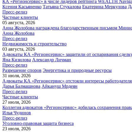
КА «Регионсервис» в числе лидеров рейтинга WEALTH Naviga
Ксения Касьяненко
Татьяна Стукалова
Екатерина Меркулова
Д
Пресс-релиз
Частные клиенты
05 августа, 2026
Анна Жолобова награждена благодарственным письмом Мини
Анна Жолобова
Пресс-релиз
Недвижимость и строительство
03 августа, 2026
Адвокаты КА «Регионсервис» защитили от оспаривания сделку
Яна Кизилова
Александр Личман
Пресс-релиз
Разрешение споров
Энергетика и природные ресурсы
31 июля, 2026
Адвокаты КА «Регионсервис» отстояли интересы работодателя
Дарья Балмашнова
Айкануш Мрдеян
Пресс-релиз
Частные клиенты
27 июля, 2026
Коллегия адвокатов «Регионсервис» добилась сохранения прав
Илья Чудинов
Пресс-релиз
Уголовно-правовая защита бизнеса
23 июля, 2026