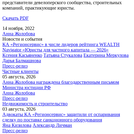
представители девелоперского сообщества, строительных
компаний, практикующие юристы.
Скачать PDF
14 ноября, 2022
Анна Жолобова
Новости и события
КА «Регионсервис» в числе лидеров рейтинга WEALTH
Navigator «Юристы для частного капитала — 2026»
Ксения Касьяненко
Татьяна Стукалова
Екатерина Меркулова
Дарья Балмашнова
Пресс-релиз
Частные клиенты
05 августа, 2026
Анна Жолобова награждена благодарственным письмом
Министра юстиции РФ
Анна Жолобова
Пресс-релиз
Недвижимость и строительство
03 августа, 2026
Адвокаты КА «Регионсервис» защитили от оспаривания
сделку по поставке санкционного оборудования
Яна Кизилова
Александр Личман
Пресс-релиз