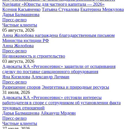
Navigator «Юристы для частного капитала — 2026»
Ксения Касьяненко
Татьяна Стукалова
Екатерина Меркулова
Дарья Балмашнова
Пресс-релиз
Частные клиенты
05 августа, 2026
Анна Жолобова награждена благодарственным письмом
Министра юстиции РФ
Анна Жолобова
Пресс-релиз
Недвижимость и строительство
03 августа, 2026
Адвокаты КА «Регионсервис» защитили от оспаривания
сделку по поставке санкционного оборудования
Яна Кизилова
Александр Личман
Пресс-релиз
Разрешение споров
Энергетика и природные ресурсы
31 июля, 2026
Адвокаты КА «Регионсервис» отстояли интересы
работодателя в споре с сотрудником об установлении факта
трудовых отношений
Дарья Балмашнова
Айкануш Мрдеян
Пресс-релиз
Частные клиенты
27 июля, 2026