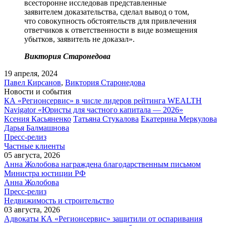
всесторонне исследовав представленные
заявителем доказательства, сделал вывод о том,
что совокупность обстоятельств для привлечения
ответчиков к ответственности в виде возмещения
убытков, заявитель не доказал».
Виктория Старонедова
19 апреля, 2024
Павел Кирсанов
,
Виктория Старонедова
Новости и события
КА «Регионсервис» в числе лидеров рейтинга WEALTH
Navigator «Юристы для частного капитала — 2026»
Ксения Касьяненко
Татьяна Стукалова
Екатерина Меркулова
Дарья Балмашнова
Пресс-релиз
Частные клиенты
05 августа, 2026
Анна Жолобова награждена благодарственным письмом
Министра юстиции РФ
Анна Жолобова
Пресс-релиз
Недвижимость и строительство
03 августа, 2026
Адвокаты КА «Регионсервис» защитили от оспаривания