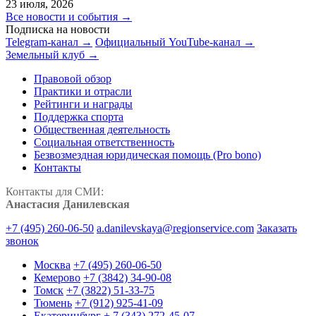
23 июля, 2026
Все новости и события →
Подписка на новости
Telegram-канал →
Официальный YouTube-канал →
Земельный клуб →
Правовой обзор
Практики и отрасли
Рейтинги и награды
Поддержка спорта
Общественная деятельность
Социальная ответственность
Безвозмездная юридическая помощь (Pro bono)
Контакты
Контакты для СМИ:
Анастасия Данилевская
+7 (495) 260-06-50
a.danilevskaya@regionservice.com
Заказать
звонок
Москва
+7 (495) 260-06-50
Кемерово
+7 (3842) 34-90-08
Томск
+7 (3822) 51-33-75
Тюмень
+7 (912) 925-41-09
Екатеринбург
+ 7 (343) 272-45-07